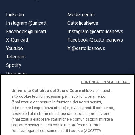
Linkedin
Media center
Instagram @unicatt
CattolicaNews
Facebook @unicatt
Instagram @cattolicanews
X @unicatt
Facebook @cattolicanews
Youtube
X @cattolicanews
Telegram
Spotify
Presenza
CONTINUA SENZA ACCETTARE
Università Cattolica del Sacro Cuore
utilizza su questo
sito cookie tecnici necessari per il suo funzionamento
(finalizzati a consentire la fruizione dei nostri servizi,
ottimizzare l'esperienza utente) e, ove si presti il consenso,
© Università Cattolica del Sacro Cuore
cookie ed altri strumenti di tracciamento e di profilazione
Largo A. Gemelli 1, 20123 Milano
(finalizzati a elaborare statistiche e comunicazioni mirate a
proporre servizi in linea con le tue preferenze). Puoi
PI 02133120150
fornire/negare il consenso a tutti i cookie (ACCETTA