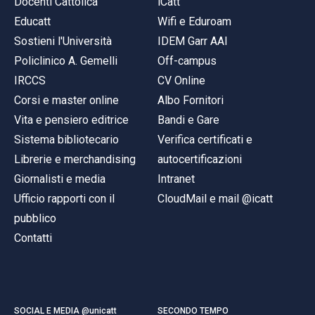
Docenti Cattolica
iCatt
Educatt
Wifi e Eduroam
Sostieni l'Università
IDEM Garr AAI
Policlinico A. Gemelli
Off-campus
IRCCS
CV Online
Corsi e master online
Albo Fornitori
Vita e pensiero editrice
Bandi e Gare
Sistema bibliotecario
Verifica certificati e
Librerie e merchandising
autocertificazioni
Giornalisti e media
Intranet
Ufficio rapporti con il
CloudMail e mail @icatt
pubblico
Contatti
SOCIAL E MEDIA @unicatt
SECONDO TEMPO