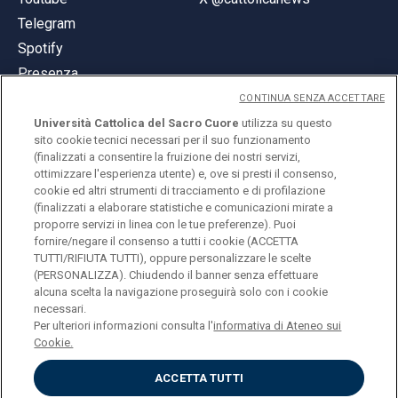
Telegram
Spotify
Presenza
CONTINUA SENZA ACCETTARE
Università Cattolica del Sacro Cuore
utilizza su questo
sito cookie tecnici necessari per il suo funzionamento
(finalizzati a consentire la fruizione dei nostri servizi,
ottimizzare l'esperienza utente) e, ove si presti il consenso,
© Università Cattolica del Sacro Cuore
cookie ed altri strumenti di tracciamento e di profilazione
Largo A. Gemelli 1, 20123 Milano
(finalizzati a elaborare statistiche e comunicazioni mirate a
proporre servizi in linea con le tue preferenze). Puoi
PI 02133120150
fornire/negare il consenso a tutti i cookie (ACCETTA
TUTTI/RIFIUTA TUTTI), oppure personalizzare le scelte
(PERSONALIZZA). Chiudendo il banner senza effettuare
alcuna scelta la navigazione proseguirà solo con i cookie
ENGLISH
necessari.
Per ulteriori informazioni consulta l'
informativa di Ateneo sui
Cookie.
ACCETTA TUTTI
Privacy