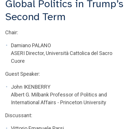
Global Politics in Trump’s
ACCEDI ALLA MAIL ICATT
Second Term
SEI UN DOCENTE O UN MEMBRO DELLO STAFF
ACCEDI A CLOUDMAIL
Chair:
Damiano PALANO
ASERI Director, Università Cattolica del Sacro
Cuore
Guest Speaker:
John IKENBERRY
Albert G. Milbank Professor of Politics and
International Affairs - Princeton University
Discussant:
Vittorio Emanuele Parsi