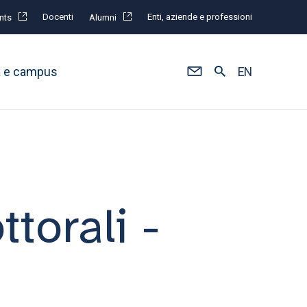
Docenti
Enti, aziende e professioni
nts
Alumni
à e campus
EN
torali -