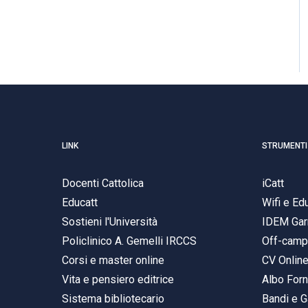
LINK
STRUMENTI
Docenti Cattolica
iCatt
Educatt
Wifi e E
Sostieni l'Università
IDEM Gar
Policlinico A. Gemelli IRCCS
Off-cam
Corsi e master online
CV Onlin
Vita e pensiero editrice
Albo Forn
Sistema bibliotecario
Bandi e G