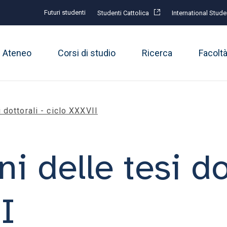
Futuri studenti
Studenti Cattolica
International Stude
Ateneo
Corsi di studio
Ricerca
Facolt
 dottorali - ciclo XXXVII
i delle tesi dot
I