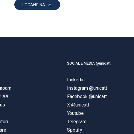
LOCANDINA
SOCIAL E MEDIA @unicatt
Linkedin
duroam
Instagram @unicatt
r AAI
Facebook @unicatt
pus
X @unicatt
e
Youtube
itori
Telegram
are
Spotify