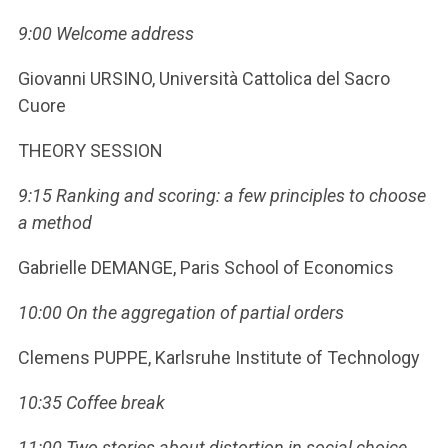
ACCEDI ALLA MAIL ICATT
9:00 Welcome address
SEI UN DOCENTE O UN MEMBRO DELLO STAFF
Giovanni URSINO, Università Cattolica del Sacro
ACCEDI A CLOUDMAIL
Cuore
THEORY SESSION
9:15 Ranking and scoring: a few principles to choose
a method
Gabrielle DEMANGE, Paris School of Economics
10:00 On the aggregation of partial orders
Clemens PUPPE, Karlsruhe Institute of Technology
10:35 Coffee break
11:00 Two stories about distortion in social choice