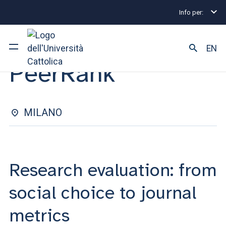
Info per:
Eventi
Milano
PeerRank
EVENT | 16 GENNAIO 2026
EN
PeerRank
Ateneo
Corsi di studio
MILANO
Ricerca
Facoltà e campus
Research evaluation: from
social choice to journal
SEI UNO STUDENTE ISCRITTO?
metrics