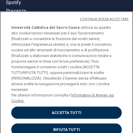
Spotify
Presenza
CONTINUA SENZA ACCETTARE
Università Cattolica del Sacro Cuore
utilizza su questo
sito cookie tecnici necessari per il suo funzionamento
(finalizzati a consentire la fruizione dei nostri servizi,
ottimizzare l'esperienza utente) e, ove si presti il consenso,
© Università Cattolica del Sacro Cuore
cookie ed altri strumenti di tracciamento e di profilazione
Largo A. Gemelli 1, 20123 Milano
(finalizzati a elaborare statistiche e comunicazioni mirate a
proporre servizi in linea con le tue preferenze). Puoi
PI 02133120150
fornire/negare il consenso a tutti i cookie (ACCETTA
TUTTI/RIFIUTA TUTTI), oppure personalizzare le scelte
(PERSONALIZZA). Chiudendo il banner senza effettuare
alcuna scelta la navigazione proseguirà solo con i cookie
ENGLISH
necessari.
Per ulteriori informazioni consulta l'
informativa di Ateneo sui
Cookie.
ACCETTA TUTTI
Privacy
Accessibilità
Cookies
RIFIUTA TUTTI