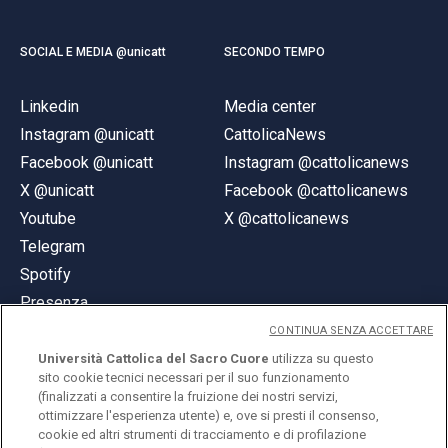
SOCIAL E MEDIA @unicatt
SECONDO TEMPO
Linkedin
Media center
Instagram @unicatt
CattolicaNews
Facebook @unicatt
Instagram @cattolicanews
X @unicatt
Facebook @cattolicanews
Youtube
X @cattolicanews
Telegram
Spotify
Presenza
CONTINUA SENZA ACCETTARE
Università Cattolica del Sacro Cuore
utilizza su questo
sito cookie tecnici necessari per il suo funzionamento
(finalizzati a consentire la fruizione dei nostri servizi,
ottimizzare l'esperienza utente) e, ove si presti il consenso,
© Università Cattolica del Sacro Cuore
cookie ed altri strumenti di tracciamento e di profilazione