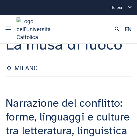
Info per:
Eventi
Milano
La musa di fuoco
CONVEGNO | 16 APRILE 2026
EN
La musa di fuoco
Ateneo
Corsi di studio
MILANO
Ricerca
Facoltà e campus
Narrazione del conflitto:
forme, linguaggi e culture
SEI UNO STUDENTE ISCRITTO?
tra letteratura, linguistica