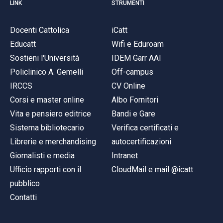
LINK
STRUMENTI
Docenti Cattolica
iCatt
Educatt
Wifi e Eduroam
Sostieni l'Università
IDEM Garr AAI
Policlinico A. Gemelli
Off-campus
IRCCS
CV Online
Corsi e master online
Albo Fornitori
Vita e pensiero editrice
Bandi e Gare
Sistema bibliotecario
Verifica certificati e
Librerie e merchandising
autocertificazioni
Giornalisti e media
Intranet
Ufficio rapporti con il
CloudMail e mail @icatt
pubblico
Contatti