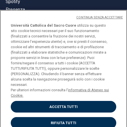
Spotify
Presenza
CONTINUA SENZA ACCETTARE
Università Cattolica del Sacro Cuore
utilizza su questo
sito cookie tecnici necessari per il suo funzionamento
(finalizzati a consentire la fruizione dei nostri servizi,
ottimizzare l'esperienza utente) e, ove si presti il consenso,
© Università Cattolica del Sacro Cuore
cookie ed altri strumenti di tracciamento e di profilazione
Largo A. Gemelli 1, 20123 Milano
(finalizzati a elaborare statistiche e comunicazioni mirate a
proporre servizi in linea con le tue preferenze). Puoi
PI 02133120150
fornire/negare il consenso a tutti i cookie (ACCETTA
TUTTI/RIFIUTA TUTTI), oppure personalizzare le scelte
(PERSONALIZZA). Chiudendo il banner senza effettuare
alcuna scelta la navigazione proseguirà solo con i cookie
ENGLISH
necessari.
Per ulteriori informazioni consulta l'
informativa di Ateneo sui
Cookie.
ACCETTA TUTTI
Privacy
Accessibilità
Cookies
RIFIUTA TUTTI