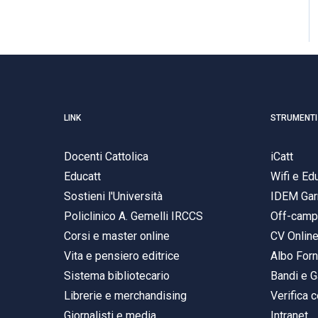
LINK
STRUMENTI
Docenti Cattolica
iCatt
Educatt
Wifi e E
Sostieni l'Università
IDEM Gar
Policlinico A. Gemelli IRCCS
Off-cam
Corsi e master online
CV Onlin
Vita e pensiero editrice
Albo Forn
Sistema bibliotecario
Bandi e G
Librerie e merchandising
Verifica c
Giornalisti e media
Intranet