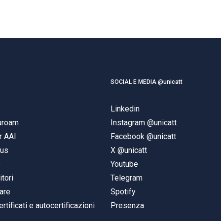
SOCIAL E MEDIA @unicatt
Linkedin
duroam
Instagram @unicatt
r AAI
Facebook @unicatt
pus
X @unicatt
e
Youtube
itori
Telegram
are
Spotify
ertificati e autocertificazioni
Presenza