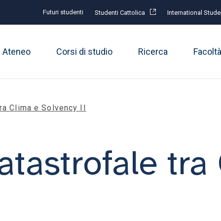
Futuri studenti
Studenti Cattolica
International Stude
Ateneo
Corsi di studio
Ricerca
Facolt
tra Clima e Solvency II
atastrofale tra