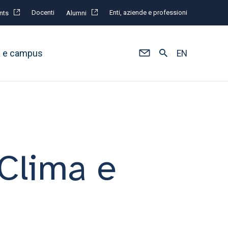
Docenti
Enti, aziende e professioni
nts
Alumni
à e campus
EN
 Clima e