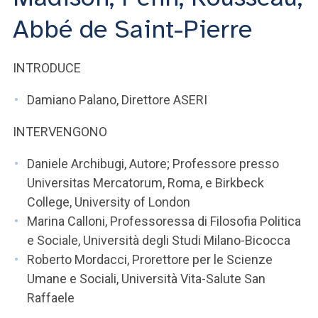
ACCEDI ALLA MAIL ICATT
Abbé de Saint-Pierre
SEI UN DOCENTE O UN MEMBRO DELLO STAFF
INTRODUCE
ACCEDI A CLOUDMAIL
Damiano Palano, Direttore ASERI
INTERVENGONO
Daniele Archibugi, Autore; Professore presso
Universitas Mercatorum, Roma, e Birkbeck
College, University of London
Marina Calloni, Professoressa di Filosofia Politica
e Sociale, Università degli Studi Milano-Bicocca
Roberto Mordacci, Prorettore per le Scienze
Umane e Sociali, Università Vita-Salute San
Raffaele