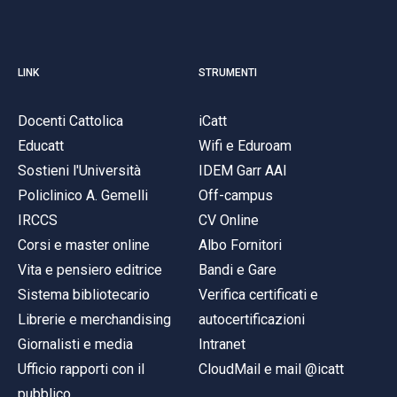
LINK
STRUMENTI
Docenti Cattolica
iCatt
Educatt
Wifi e Eduroam
Sostieni l'Università
IDEM Garr AAI
Policlinico A. Gemelli
Off-campus
IRCCS
CV Online
Corsi e master online
Albo Fornitori
Vita e pensiero editrice
Bandi e Gare
Sistema bibliotecario
Verifica certificati e
Librerie e merchandising
autocertificazioni
Giornalisti e media
Intranet
Ufficio rapporti con il
CloudMail e mail @icatt
pubblico