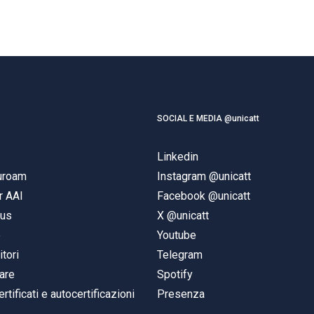
SOCIAL E MEDIA @unicatt
Linkedin
duroam
Instagram @unicatt
r AAI
Facebook @unicatt
pus
X @unicatt
e
Youtube
itori
Telegram
are
Spotify
ertificati e autocertificazioni
Presenza