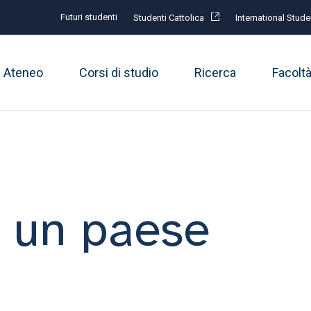
Futuri studenti
Studenti Cattolica
International Stude
Ateneo
Corsi di studio
Ricerca
Facolt
i un paese