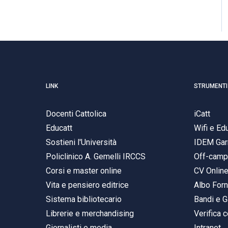
LINK
STRUMENTI
Docenti Cattolica
iCatt
Educatt
Wifi e E
Sostieni l'Università
IDEM Gar
Policlinico A. Gemelli IRCCS
Off-cam
Corsi e master online
CV Onlin
Vita e pensiero editrice
Albo Forn
Sistema bibliotecario
Bandi e G
Librerie e merchandising
Verifica c
Giornalisti e media
Intranet