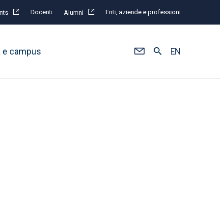
Docenti
Enti, aziende e professioni
nts
Alumni
à e campus
EN