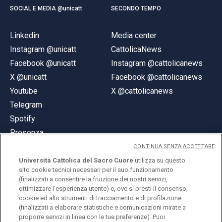
SOCIAL E MEDIA @unicatt
SECONDO TEMPO
Linkedin
Media center
Instagram @unicatt
CattolicaNews
Facebook @unicatt
Instagram @cattolicanews
X @unicatt
Facebook @cattolicanews
Youtube
X @cattolicanews
Telegram
Spotify
Presenza
CONTINUA SENZA ACCETTARE
Università Cattolica del Sacro Cuore
utilizza su questo
sito cookie tecnici necessari per il suo funzionamento
(finalizzati a consentire la fruizione dei nostri servizi,
ottimizzare l'esperienza utente) e, ove si presti il consenso,
© Università Cattolica del Sacro Cuore
cookie ed altri strumenti di tracciamento e di profilazione
Largo A. Gemelli 1, 20123 Milano
(finalizzati a elaborare statistiche e comunicazioni mirate a
proporre servizi in linea con le tue preferenze). Puoi