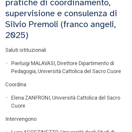
pratiche di coordinamento,
ACCEDI ALLA MAIL ICATT
supervisione e consulenza di
SEI UN DOCENTE O UN MEMBRO DELLO STAFF
Silvio Premoli (franco angeli,
ACCEDI A CLOUDMAIL
2025)
Saluti istituzionali
Pierluigi MALAVASI, Direttore Dipartimento di
Pedagogia, Università Cattolica del Sacro Cuore
Coordina
Elena ZANFRONI, Università Cattolica del Sacro
Cuore
Intervengono