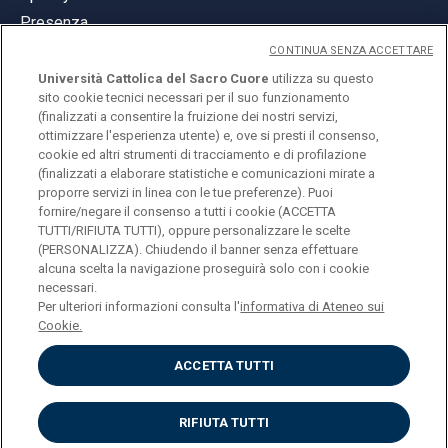
Presenza
CONTINUA SENZA ACCETTARE
Università Cattolica del Sacro Cuore
utilizza su questo
sito cookie tecnici necessari per il suo funzionamento
(finalizzati a consentire la fruizione dei nostri servizi,
ottimizzare l'esperienza utente) e, ove si presti il consenso,
© Università Cattolica del Sacro Cuore
cookie ed altri strumenti di tracciamento e di profilazione
Largo A. Gemelli 1, 20123 Milano
(finalizzati a elaborare statistiche e comunicazioni mirate a
proporre servizi in linea con le tue preferenze). Puoi
PI 02133120150
fornire/negare il consenso a tutti i cookie (ACCETTA
TUTTI/RIFIUTA TUTTI), oppure personalizzare le scelte
(PERSONALIZZA). Chiudendo il banner senza effettuare
alcuna scelta la navigazione proseguirà solo con i cookie
ENGLISH
necessari.
Per ulteriori informazioni consulta l'
informativa di Ateneo sui
Cookie.
ACCETTA TUTTI
Privacy
Accessibilità
Cookies
RIFIUTA TUTTI
Impostazione Cookies