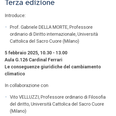
Terza edizione
ACCEDI ALLA MAIL ICATT
SEI UN DOCENTE O UN MEMBRO DELLO STAFF
Introduce:
ACCEDI A CLOUDMAIL
Prof. Gabriele DELLA MORTE, Professore
ordinario di Diritto internazionale, Università
Cattolica del Sacro Cuore (Milano)
5 febbraio 2025, 10.30 - 13.00
Aula G.126 Cardinal Ferrari
Le conseguenze giuridiche del cambiamento
climatico
In collaborazione con
Vito VELLUZZI, Professore ordinario di Filosofia
del diritto, Università Cattolica del Sacro Cuore
(Milano)