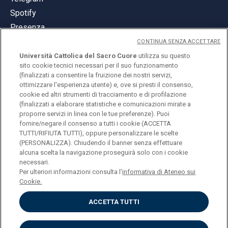
Spotify
Presenza
CONTINUA SENZA ACCETTARE
Università Cattolica del Sacro Cuore
utilizza su questo
sito cookie tecnici necessari per il suo funzionamento
(finalizzati a consentire la fruizione dei nostri servizi,
ottimizzare l'esperienza utente) e, ove si presti il consenso,
© Università Cattolica del Sacro Cuore
cookie ed altri strumenti di tracciamento e di profilazione
Largo A. Gemelli 1, 20123 Milano
(finalizzati a elaborare statistiche e comunicazioni mirate a
proporre servizi in linea con le tue preferenze). Puoi
PI 02133120150
fornire/negare il consenso a tutti i cookie (ACCETTA
TUTTI/RIFIUTA TUTTI), oppure personalizzare le scelte
(PERSONALIZZA). Chiudendo il banner senza effettuare
alcuna scelta la navigazione proseguirà solo con i cookie
ENGLISH
necessari.
Per ulteriori informazioni consulta l'
informativa di Ateneo sui
Cookie.
ACCETTA TUTTI
Privacy
Accessibilità