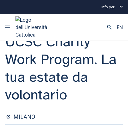
Info per:
Eventi
Milano
2025
UCSC Charity Work Program
INCONTRO | 29 GENNAIO 2025
EN
UCSC Charity
Ateneo
Work Program. La
Corsi di studio
tua estate da
Ricerca
volontario
Facoltà e campus
MILANO
SEI UNO STUDENTE ISCRITTO?