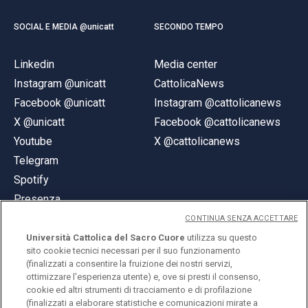
SOCIAL E MEDIA @unicatt
SECONDO TEMPO
Linkedin
Media center
Instagram @unicatt
CattolicaNews
Facebook @unicatt
Instagram @cattolicanews
X @unicatt
Facebook @cattolicanews
Youtube
X @cattolicanews
Telegram
Spotify
Presenza
CONTINUA SENZA ACCETTARE
Università Cattolica del Sacro Cuore
utilizza su questo
sito cookie tecnici necessari per il suo funzionamento
(finalizzati a consentire la fruizione dei nostri servizi,
ottimizzare l'esperienza utente) e, ove si presti il consenso,
© Università Cattolica del Sacro Cuore
cookie ed altri strumenti di tracciamento e di profilazione
Largo A. Gemelli 1, 20123 Milano
(finalizzati a elaborare statistiche e comunicazioni mirate a