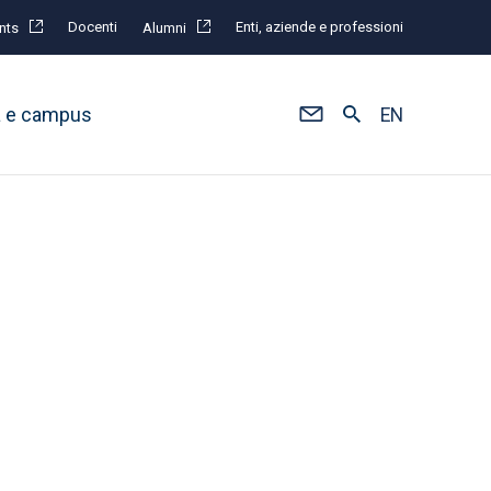
Docenti
Enti, aziende e professioni
nts
Alumni
à e campus
EN