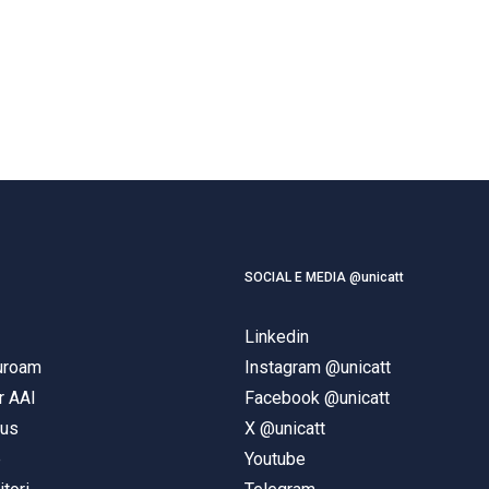
SOCIAL E MEDIA @unicatt
Linkedin
duroam
Instagram @unicatt
r AAI
Facebook @unicatt
pus
X @unicatt
e
Youtube