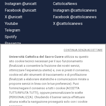
Instagram @unicatt
CattolicaNews
Facebook @unicatt
Instagram @cattolicanews
X @unicatt
Facebook @cattolicanews
Youtube
X @cattolicanews
Telegram
Spotify
Presenza
CONTINUA SENZA ACCETTARE
Università Cattolica del Sacro Cuore
utilizza su questo
sito cookie tecnici necessari per il suo funzionamento
(finalizzati a consentire la fruizione dei nostri servizi,
ottimizzare l'esperienza utente) e, ove si presti il consenso,
© Università Cattolica del Sacro Cuore
cookie ed altri strumenti di tracciamento e di profilazione
Largo A. Gemelli 1, 20123 Milano
(finalizzati a elaborare statistiche e comunicazioni mirate a
proporre servizi in linea con le tue preferenze). Puoi
PI 02133120150
fornire/negare il consenso a tutti i cookie (ACCETTA
TUTTI/RIFIUTA TUTTI), oppure personalizzare le scelte
(PERSONALIZZA). Chiudendo il banner senza effettuare
alcuna scelta la navigazione proseguirà solo con i cookie
ENGLISH