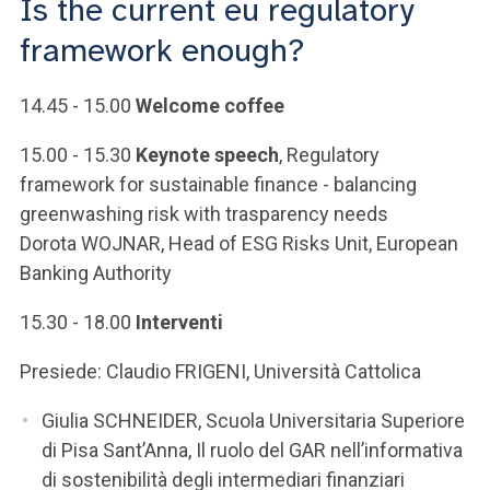
Is the current eu regulatory
ACCEDI ALLA MAIL ICATT
framework enough?
SEI UN DOCENTE O UN MEMBRO DELLO STAFF
14.45 - 15.00
Welcome coffee
ACCEDI A CLOUDMAIL
15.00 - 15.30
Keynote speech
, Regulatory
framework for sustainable finance - balancing
greenwashing risk with trasparency needs
Dorota WOJNAR, Head of ESG Risks Unit, European
Banking Authority
15.30 - 18.00
Interventi
Presiede: Claudio FRIGENI, Università Cattolica
Giulia SCHNEIDER, Scuola Universitaria Superiore
di Pisa Sant’Anna, Il ruolo del GAR nell’informativa
di sostenibilità degli intermediari finanziari