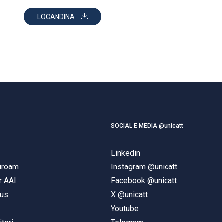
LOCANDINA
SOCIAL E MEDIA @unicatt
Linkedin
duroam
Instagram @unicatt
r AAI
Facebook @unicatt
pus
X @unicatt
e
Youtube