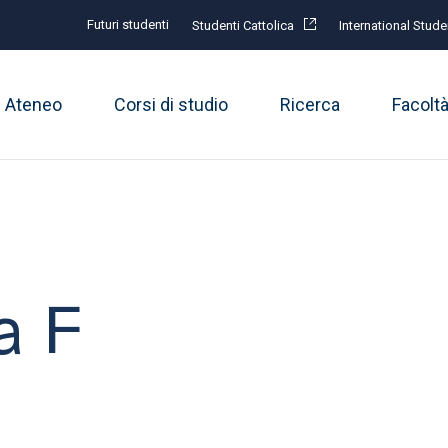
Futuri studenti
Studenti Cattolica
International Stude
Ateneo
Corsi di studio
Ricerca
Facolt
F
a F