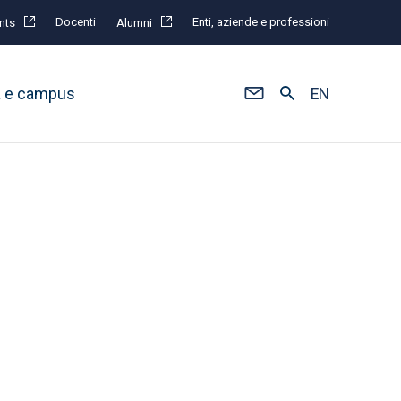
Docenti
Enti, aziende e professioni
nts
Alumni
à e campus
EN