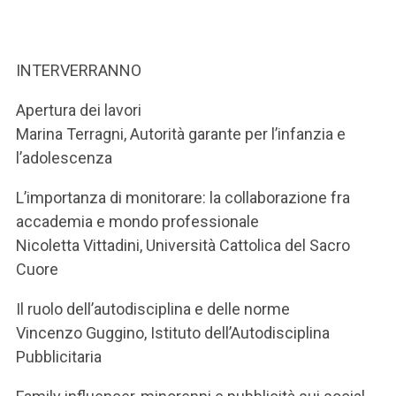
ACCEDI ALLA MAIL ICATT
SEI UN DOCENTE O UN MEMBRO DELLO STAFF
INTERVERRANNO
ACCEDI A CLOUDMAIL
Apertura dei lavori
Marina Terragni, Autorità garante per l’infanzia e
l’adolescenza
L’importanza di monitorare: la collaborazione fra
accademia e mondo professionale
Nicoletta Vittadini, Università Cattolica del Sacro
Cuore
Il ruolo dell’autodisciplina e delle norme
Vincenzo Guggino, Istituto dell’Autodisciplina
Pubblicitaria