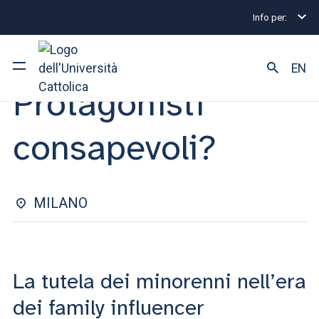
Info per:
Eventi
Milano
2025
Protagonisti consapevoli?
EVENTO | 05 NOVEMBRE 2025
EN
Protagonisti
Ateneo
consapevoli?
Corsi di studio
Ricerca
MILANO
Facoltà e campus
La tutela dei minorenni nell’era
SEI UNO STUDENTE ISCRITTO?
dei family influencer