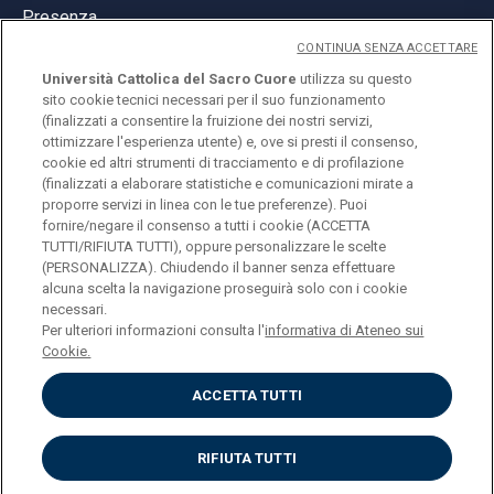
Presenza
CONTINUA SENZA ACCETTARE
Università Cattolica del Sacro Cuore
utilizza su questo
sito cookie tecnici necessari per il suo funzionamento
(finalizzati a consentire la fruizione dei nostri servizi,
ottimizzare l'esperienza utente) e, ove si presti il consenso,
© Università Cattolica del Sacro Cuore
cookie ed altri strumenti di tracciamento e di profilazione
Largo A. Gemelli 1, 20123 Milano
(finalizzati a elaborare statistiche e comunicazioni mirate a
proporre servizi in linea con le tue preferenze). Puoi
PI 02133120150
fornire/negare il consenso a tutti i cookie (ACCETTA
TUTTI/RIFIUTA TUTTI), oppure personalizzare le scelte
(PERSONALIZZA). Chiudendo il banner senza effettuare
alcuna scelta la navigazione proseguirà solo con i cookie
ENGLISH
necessari.
Per ulteriori informazioni consulta l'
informativa di Ateneo sui
Cookie.
ACCETTA TUTTI
Privacy
Accessibilità
Cookies
RIFIUTA TUTTI
Impostazione Cookies