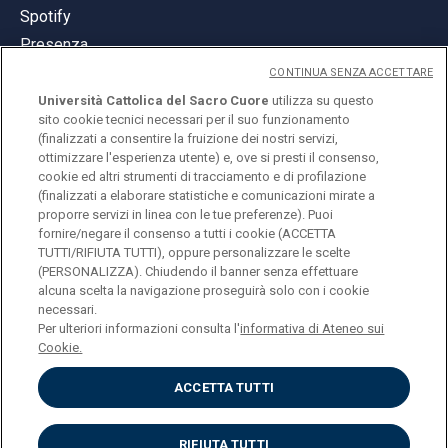
Spotify
Presenza
CONTINUA SENZA ACCETTARE
Università Cattolica del Sacro Cuore
utilizza su questo
sito cookie tecnici necessari per il suo funzionamento
(finalizzati a consentire la fruizione dei nostri servizi,
ottimizzare l'esperienza utente) e, ove si presti il consenso,
© Università Cattolica del Sacro Cuore
cookie ed altri strumenti di tracciamento e di profilazione
Largo A. Gemelli 1, 20123 Milano
(finalizzati a elaborare statistiche e comunicazioni mirate a
proporre servizi in linea con le tue preferenze). Puoi
PI 02133120150
fornire/negare il consenso a tutti i cookie (ACCETTA
TUTTI/RIFIUTA TUTTI), oppure personalizzare le scelte
(PERSONALIZZA). Chiudendo il banner senza effettuare
alcuna scelta la navigazione proseguirà solo con i cookie
ENGLISH
necessari.
Per ulteriori informazioni consulta l'
informativa di Ateneo sui
Cookie.
ACCETTA TUTTI
Privacy
Accessibilità
Cookies
RIFIUTA TUTTI