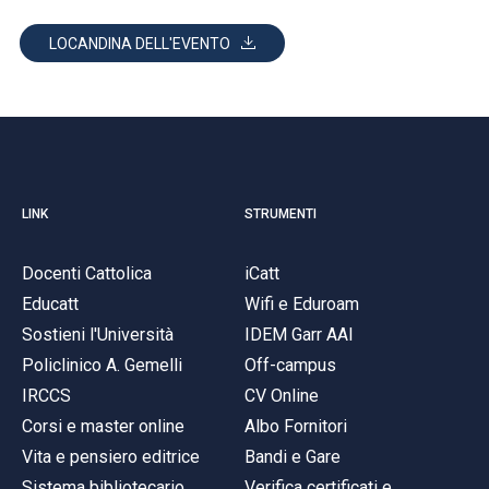
LOCANDINA DELL'EVENTO
LINK
STRUMENTI
Docenti Cattolica
iCatt
Educatt
Wifi e Eduroam
Sostieni l'Università
IDEM Garr AAI
Policlinico A. Gemelli
Off-campus
IRCCS
CV Online
Corsi e master online
Albo Fornitori
Vita e pensiero editrice
Bandi e Gare
Sistema bibliotecario
Verifica certificati e