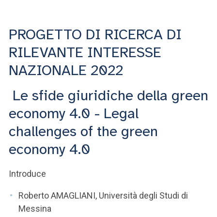
ACCEDI ALLA MAIL ICATT
SEI UN DOCENTE O UN MEMBRO DELLO STAFF
PROGETTO DI RICERCA DI
RILEVANTE INTERESSE
ACCEDI A CLOUDMAIL
NAZIONALE 2022
Le sfide giuridiche della green
economy 4.0 - Legal
challenges of the green
economy 4.0
Introduce
Roberto AMAGLIANI, Università degli Studi di
Messina