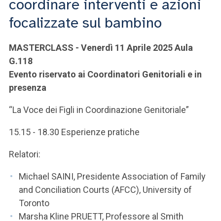
coordinare interventi e azioni
ACCEDI ALLA MAIL ICATT
focalizzate sul bambino
SEI UN DOCENTE O UN MEMBRO DELLO STAFF
MASTERCLASS - Venerdì 11 Aprile 2025 Aula
ACCEDI A CLOUDMAIL
G.118
Evento riservato ai Coordinatori Genitoriali e in
presenza
“La Voce dei Figli in Coordinazione Genitoriale”
15.15 - 18.30 Esperienze pratiche
Relatori:
Michael SAINI, Presidente Association of Family
and Conciliation Courts (AFCC), University of
Toronto
Marsha Kline PRUETT, Professore al Smith