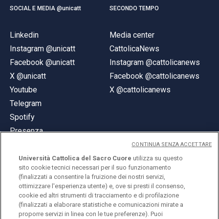
SOCIAL E MEDIA @unicatt
SECONDO TEMPO
Linkedin
Media center
Instagram @unicatt
CattolicaNews
Facebook @unicatt
Instagram @cattolicanews
X @unicatt
Facebook @cattolicanews
Youtube
X @cattolicanews
Telegram
Spotify
Presenza
CONTINUA SENZA ACCETTARE
Università Cattolica del Sacro Cuore
utilizza su questo
sito cookie tecnici necessari per il suo funzionamento
(finalizzati a consentire la fruizione dei nostri servizi,
ottimizzare l'esperienza utente) e, ove si presti il consenso,
© Università Cattolica del Sacro Cuore
cookie ed altri strumenti di tracciamento e di profilazione
Largo A. Gemelli 1, 20123 Milano
(finalizzati a elaborare statistiche e comunicazioni mirate a
proporre servizi in linea con le tue preferenze). Puoi