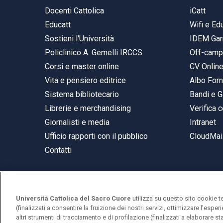
Docenti Cattolica
iCatt
Educatt
Wifi e E
Sostieni l'Università
IDEM Gar
Policlinico A. Gemelli IRCCS
Off-cam
Corsi e master online
CV Onlin
Vita e pensiero editrice
Albo Forn
Sistema bibliotecario
Bandi e G
Librerie e merchandising
Verifica c
Giornalisti e media
Intranet
Ufficio rapporti con il pubblico
CloudMail
Contatti
Università Cattolica del Sacro Cuore
utilizza su questo sito cookie t
© Università Cattolica del Sacro Cuore
(finalizzati a consentire la fruizione dei nostri servizi, ottimizzare l'espe
Largo A. Gemelli 1, 20123 Milano
altri strumenti di tracciamento e di profilazione (finalizzati a elaborare 