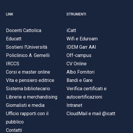
LINK
STRUMENTI
Docenti Cattolica
iCatt
Educatt
Wifi e Eduroam
Sostieni l'Università
IDEM Garr AAI
Policlinico A. Gemelli
Off-campus
IRCCS
CV Online
Corsi e master online
Albo Fornitori
Vita e pensiero editrice
Bandi e Gare
Sistema bibliotecario
Verifica certificati e
Librerie e merchandising
autocertificazioni
Giornalisti e media
Intranet
Ufficio rapporti con il
CloudMail e mail @icatt
pubblico
Contatti