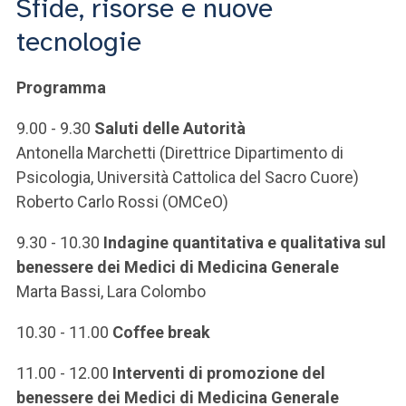
Sfide, risorse e nuove
ACCEDI ALLA MAIL ICATT
tecnologie
SEI UN DOCENTE O UN MEMBRO DELLO STAFF
Programma
ACCEDI A CLOUDMAIL
9.00 - 9.30
Saluti delle Autorità
Antonella Marchetti (Direttrice Dipartimento di
Psicologia, Università Cattolica del Sacro Cuore)
Roberto Carlo Rossi (OMCeO)
9.30 - 10.30
Indagine quantitativa e qualitativa sul
benessere dei Medici di Medicina Generale
Marta Bassi, Lara Colombo
10.30 - 11.00
Coffee break
11.00 - 12.00
Interventi di promozione del
benessere dei Medici di Medicina Generale