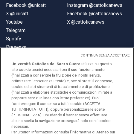
Facebook @unicatt
Instagram @cattolicanews
X @unicatt
Facebook @cattolicanews
Youtube
X @cattolicanews
Telegram
Spotify
Presenza
CONTINUA SENZA ACCETTARE
Università Cattolica del Sacro Cuore
utilizza su questo
sito cookie tecnici necessari per il suo funzionamento
(finalizzati a consentire la fruizione dei nostri servizi,
ottimizzare l'esperienza utente) e, ove si presti il consenso,
© Università Cattolica del Sacro Cuore
cookie ed altri strumenti di tracciamento e di profilazione
Largo A. Gemelli 1, 20123 Milano
(finalizzati a elaborare statistiche e comunicazioni mirate a
proporre servizi in linea con le tue preferenze). Puoi
PI 02133120150
fornire/negare il consenso a tutti i cookie (ACCETTA
TUTTI/RIFIUTA TUTTI), oppure personalizzare le scelte
(PERSONALIZZA). Chiudendo il banner senza effettuare
alcuna scelta la navigazione proseguirà solo con i cookie
ENGLISH
necessari.
Per ulteriori informazioni consulta l'
informativa di Ateneo sui