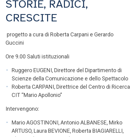
STORIE, RADICI,
ACCEDI ALLA MAIL ICATT
CRESCITE
SEI UN DOCENTE O UN MEMBRO DELLO STAFF
ACCEDI A CLOUDMAIL
progetto a cura di Roberta Carpani e Gerardo
Guccini
Ore 9.00 Saluti istituzionali
Ruggero EUGENI, Direttore del Dipartimento di
Scienze della Comunicazione e dello Spettacolo
Roberta CARPANI, Direttrice del Centro di Ricerca
CIT “Mario Apollonio”
Intervengono:
Mario AGOSTINONI, Antonio ALBANESE, Mirko
ARTUSO, Laura BEVIONE, Roberta BIAGIARELLI,