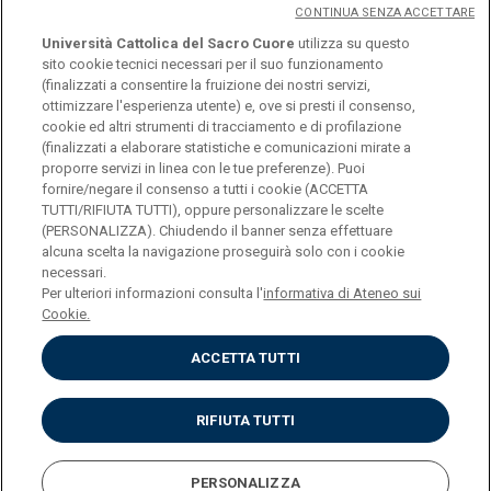
CONTINUA SENZA ACCETTARE
Università Cattolica del Sacro Cuore
utilizza su questo
sito cookie tecnici necessari per il suo funzionamento
(finalizzati a consentire la fruizione dei nostri servizi,
ottimizzare l'esperienza utente) e, ove si presti il consenso,
© Università Cattolica del Sacro Cuore
cookie ed altri strumenti di tracciamento e di profilazione
Largo A. Gemelli 1, 20123 Milano
(finalizzati a elaborare statistiche e comunicazioni mirate a
proporre servizi in linea con le tue preferenze). Puoi
PI 02133120150
fornire/negare il consenso a tutti i cookie (ACCETTA
TUTTI/RIFIUTA TUTTI), oppure personalizzare le scelte
(PERSONALIZZA). Chiudendo il banner senza effettuare
alcuna scelta la navigazione proseguirà solo con i cookie
ENGLISH
necessari.
Per ulteriori informazioni consulta l'
informativa di Ateneo sui
Cookie.
ACCETTA TUTTI
Privacy
Accessibilità
Cookies
RIFIUTA TUTTI
Impostazione Cookies
PERSONALIZZA