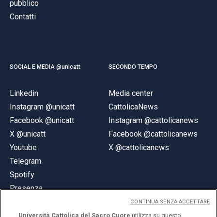
pubblico
Contatti
SOCIAL E MEDIA @unicatt
SECONDO TEMPO
Linkedin
Media center
Instagram @unicatt
CattolicaNews
Facebook @unicatt
Instagram @cattolicanews
X @unicatt
Facebook @cattolicanews
Youtube
X @cattolicanews
Telegram
Spotify
Presenza
CONTINUA SENZA ACCETTARE
Università Cattolica del Sacro Cuore
utilizza su questo