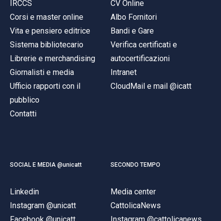
IRCCS
CV Online
Corsi e master online
Albo Fornitori
Vita e pensiero editrice
Bandi e Gare
Sistema bibliotecario
Verifica certificati e
Librerie e merchandising
autocertificazioni
Giornalisti e media
Intranet
Ufficio rapporti con il
CloudMail e mail @icatt
pubblico
Contatti
SOCIAL E MEDIA @unicatt
SECONDO TEMPO
Linkedin
Media center
Instagram @unicatt
CattolicaNews
Facebook @unicatt
Instagram @cattolicanews