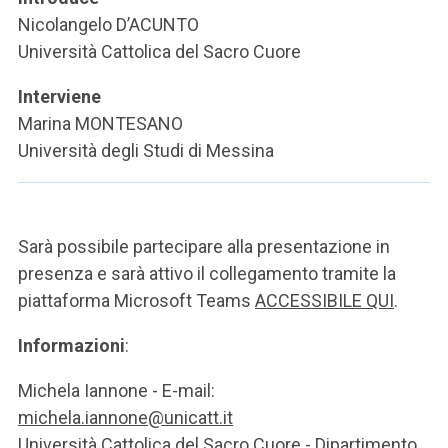
ACCEDI ALLA MAIL ICATT
Nicolangelo D’ACUNTO
Università Cattolica del Sacro Cuore
SEI UN DOCENTE O UN MEMBRO DELLO STAFF
Interviene
ACCEDI A CLOUDMAIL
Marina MONTESANO
Università degli Studi di Messina
Sarà possibile partecipare alla presentazione in
presenza e sarà attivo il collegamento tramite la
piattaforma Microsoft Teams
ACCESSIBILE QUI
.
Informazioni
:
Michela Iannone - E-mail:
michela.iannone@unicatt.it
Università Cattolica del Sacro Cuore - Dipartimento