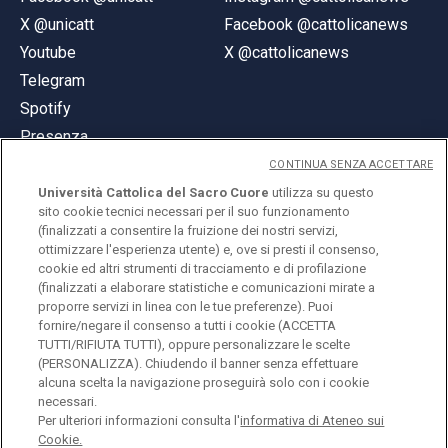
X @unicatt
Facebook @cattolicanews
Youtube
X @cattolicanews
Telegram
Spotify
Presenza
CONTINUA SENZA ACCETTARE
Università Cattolica del Sacro Cuore
utilizza su questo
sito cookie tecnici necessari per il suo funzionamento
(finalizzati a consentire la fruizione dei nostri servizi,
ottimizzare l'esperienza utente) e, ove si presti il consenso,
© Università Cattolica del Sacro Cuore
cookie ed altri strumenti di tracciamento e di profilazione
Largo A. Gemelli 1, 20123 Milano
(finalizzati a elaborare statistiche e comunicazioni mirate a
proporre servizi in linea con le tue preferenze). Puoi
PI 02133120150
fornire/negare il consenso a tutti i cookie (ACCETTA
TUTTI/RIFIUTA TUTTI), oppure personalizzare le scelte
(PERSONALIZZA). Chiudendo il banner senza effettuare
alcuna scelta la navigazione proseguirà solo con i cookie
ENGLISH
necessari.
Per ulteriori informazioni consulta l'
informativa di Ateneo sui
Cookie.