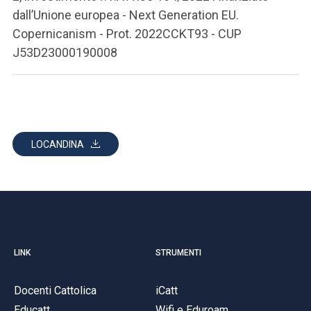
dall’Unione europea - Next Generation EU.
Copernicanism - Prot. 2022CCKT93 - CUP
J53D23000190008
LOCANDINA
LINK
STRUMENTI
Docenti Cattolica
iCatt
Educatt
Wifi e Eduroam