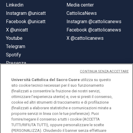
Linkedin
Media center
Instagram @unicatt
CattolicaNews
Facebook @unicatt
Instagram @cattolicanews
X @unicatt
Facebook @cattolicanews
Youtube
X @cattolicanews
Telegram
Spotify
Presenza
CONTINUA SENZA ACCETTARE
Università Cattolica del Sacro Cuore
utilizza su questo
sito cookie tecnici necessari per il suo funzionamento
(finalizzati a consentire la fruizione dei nostri servizi,
ottimizzare l'esperienza utente) e, ove si presti il consenso,
© Università Cattolica del Sacro Cuore
cookie ed altri strumenti di tracciamento e di profilazione
Largo A. Gemelli 1, 20123 Milano
(finalizzati a elaborare statistiche e comunicazioni mirate a
proporre servizi in linea con le tue preferenze). Puoi
PI 02133120150
fornire/negare il consenso a tutti i cookie (ACCETTA
TUTTI/RIFIUTA TUTTI), oppure personalizzare le scelte
(PERSONALIZZA). Chiudendo il banner senza effettuare