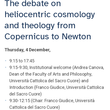
The debate on
ACCEDI ALLA MAIL ICATT
heliocentric cosmology
SEI UN DOCENTE O UN MEMBRO DELLO STAFF
and theology from
ACCEDI A CLOUDMAIL
Copernicus to Newton
Thursday, 4 December,
9:15 to 17:45
9:15-9:30, Institutional welcome (Andrea Canova,
Dean of the Faculty of Arts and Philosophy,
Università Cattolica del Sacro Cuore) and
Introduction (Franco Giudice, Università Cattolica
del Sacro Cuore)
9:30-12:15 (Chair: Franco Giudice, Università
Cattolica del Sacro Cuore)