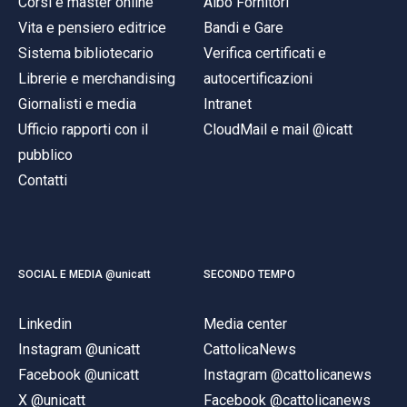
Corsi e master online
Albo Fornitori
Vita e pensiero editrice
Bandi e Gare
Sistema bibliotecario
Verifica certificati e
Librerie e merchandising
autocertificazioni
Giornalisti e media
Intranet
Ufficio rapporti con il
CloudMail e mail @icatt
pubblico
Contatti
SOCIAL E MEDIA @unicatt
SECONDO TEMPO
Linkedin
Media center
Instagram @unicatt
CattolicaNews
Facebook @unicatt
Instagram @cattolicanews
X @unicatt
Facebook @cattolicanews