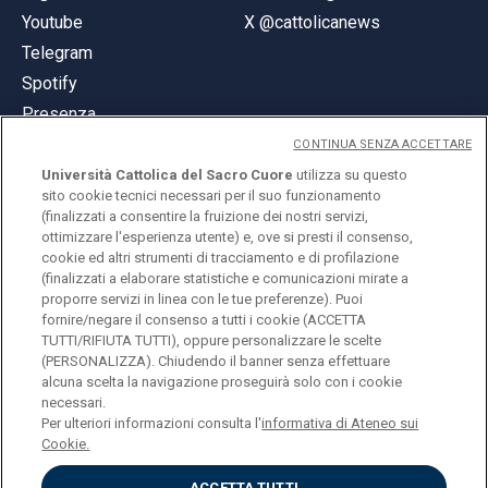
Youtube
X @cattolicanews
Telegram
Spotify
Presenza
CONTINUA SENZA ACCETTARE
Università Cattolica del Sacro Cuore
utilizza su questo
sito cookie tecnici necessari per il suo funzionamento
(finalizzati a consentire la fruizione dei nostri servizi,
ottimizzare l'esperienza utente) e, ove si presti il consenso,
© Università Cattolica del Sacro Cuore
cookie ed altri strumenti di tracciamento e di profilazione
Largo A. Gemelli 1, 20123 Milano
(finalizzati a elaborare statistiche e comunicazioni mirate a
proporre servizi in linea con le tue preferenze). Puoi
PI 02133120150
fornire/negare il consenso a tutti i cookie (ACCETTA
TUTTI/RIFIUTA TUTTI), oppure personalizzare le scelte
(PERSONALIZZA). Chiudendo il banner senza effettuare
alcuna scelta la navigazione proseguirà solo con i cookie
ENGLISH
necessari.
Per ulteriori informazioni consulta l'
informativa di Ateneo sui
Cookie.
ACCETTA TUTTI