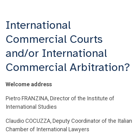
ACCEDI ALLA MAIL ICATT
SEI UN DOCENTE O UN MEMBRO DELLO STAFF
International
ACCEDI A CLOUDMAIL
Commercial Courts
and/or International
Commercial Arbitration?
Welcome address
Pietro FRANZINA, Director of the Institute of
International Studies
Claudio COCUZZA, Deputy Coordinator of the Italian
Chamber of International Lawyers