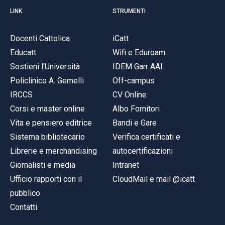
LINK
STRUMENTI
Docenti Cattolica
iCatt
Educatt
Wifi e Eduroam
Sostieni l'Università
IDEM Garr AAI
Policlinico A. Gemelli
Off-campus
IRCCS
CV Online
Corsi e master online
Albo Fornitori
Vita e pensiero editrice
Bandi e Gare
Sistema bibliotecario
Verifica certificati e
Librerie e merchandising
autocertificazioni
Giornalisti e media
Intranet
Ufficio rapporti con il
CloudMail e mail @icatt
pubblico
Contatti