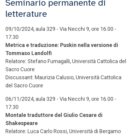
Seminario permanente di
ACCEDI ALLA MAIL ICATT
letterature
SEI UN DOCENTE O UN MEMBRO DELLO STAFF
09/10/2024, aula 329 - Via Necchi 9, ore 16.00 -
ACCEDI A CLOUDMAIL
17.30
Metrica e traduzione: Puskin nella versione di
Tommaso Landolfi
Relatore: Stefano Fumagalli, Università Cattolica del
Sacro Cuore
Discussant: Maurizia Calusio, Università Cattolica
del Sacro Cuore
06/11/2024, aula 329 - Via Necchi 9, ore 16.00 -
17.30
Montale traduttore del Giulio Cesare di
Shakespeare
Relatore: Luca Carlo Rossi, Università di Bergamo