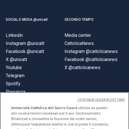
SOCIAL E MEDIA @unicatt
SECONDO TEMPO
Linkedin
Media center
Instagram @unicatt
CattolicaNews
Facebook @unicatt
Instagram @cattolicanews
X @unicatt
Facebook @cattolicanews
Youtube
X @cattolicanews
Telegram
Spotify
Presenza
CONTINUA SENZA ACCETTARE
Università Cattolica del Sacro Cuore
utilizza su questo
sito cookie tecnici necessari per il suo funzionamento
(finalizzati a consentire la fruizione dei nostri servizi,
ottimizzare l'esperienza utente) e, ove si presti il consenso,
© Università Cattolica del Sacro Cuore