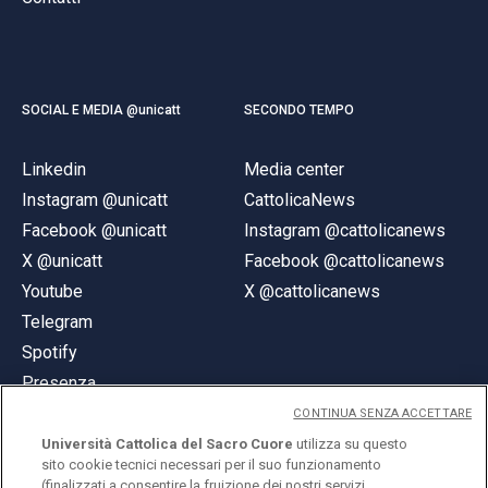
SOCIAL E MEDIA @unicatt
SECONDO TEMPO
Linkedin
Media center
Instagram @unicatt
CattolicaNews
Facebook @unicatt
Instagram @cattolicanews
X @unicatt
Facebook @cattolicanews
Youtube
X @cattolicanews
Telegram
Spotify
Presenza
CONTINUA SENZA ACCETTARE
Università Cattolica del Sacro Cuore
utilizza su questo
sito cookie tecnici necessari per il suo funzionamento
(finalizzati a consentire la fruizione dei nostri servizi,