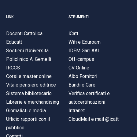
LINK
STRUMENTI
Docenti Cattolica
iCatt
Educatt
Wifi e Eduroam
Sostieni l'Università
IDEM Garr AAI
Policlinico A. Gemelli
Off-campus
IRCCS
CV Online
Corsi e master online
Albo Fornitori
Vita e pensiero editrice
Bandi e Gare
Sistema bibliotecario
Verifica certificati e
Librerie e merchandising
autocertificazioni
Giornalisti e media
Intranet
Ufficio rapporti con il
CloudMail e mail @icatt
pubblico
Contatti