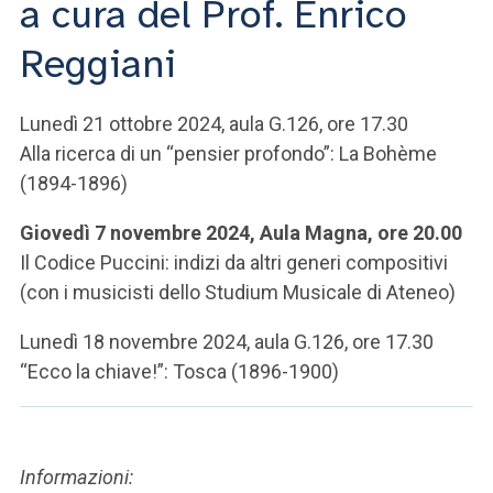
a cura del Prof. Enrico
ACCEDI ALLA MAIL ICATT
Reggiani
SEI UN DOCENTE O UN MEMBRO DELLO STAFF
ACCEDI A CLOUDMAIL
Lunedì 21 ottobre 2024, aula G.126, ore 17.30
Alla ricerca di un “pensier profondo”: La Bohème
(1894-1896)
Giovedì 7 novembre 2024, Aula Magna, ore 20.00
Il Codice Puccini: indizi da altri generi compositivi
(con i musicisti dello Studium Musicale di Ateneo)
Lunedì 18 novembre 2024, aula G.126, ore 17.30
“Ecco la chiave!”: Tosca (1896-1900)
Informazioni: