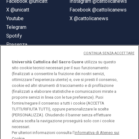
Facebook @unicatt
Instagram @cattolicanews
X @unicatt
Facebook @cattolicanews
Youtube
X @cattolicanews
Telegram
Spotify
Presenza
CONTINUA SENZA ACCETTARE
Università Cattolica del Sacro Cuore
utilizza su questo
sito cookie tecnici necessari per il suo funzionamento
(finalizzati a consentire la fruizione dei nostri servizi,
ottimizzare l'esperienza utente) e, ove si presti il consenso,
© Università Cattolica del Sacro Cuore
cookie ed altri strumenti di tracciamento e di profilazione
Largo A. Gemelli 1, 20123 Milano
(finalizzati a elaborare statistiche e comunicazioni mirate a
proporre servizi in linea con le tue preferenze). Puoi
PI 02133120150
fornire/negare il consenso a tutti i cookie (ACCETTA
TUTTI/RIFIUTA TUTTI), oppure personalizzare le scelte
(PERSONALIZZA). Chiudendo il banner senza effettuare
alcuna scelta la navigazione proseguirà solo con i cookie
ENGLISH
necessari.
Per ulteriori informazioni consulta l'
informativa di Ateneo sui
Cookie.