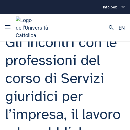
Info per:
Eventi
Milano
Gli incontri con le professioni del co
INCONTRO | 19 MARZO 2024
EN
Gli incontri con le
Ateneo
professioni del
Corsi di studio
corso di Servizi
Ricerca
giuridici per
Facoltà e campus
l’impresa, il lavoro
SEI UNO STUDENTE ISCRITTO?