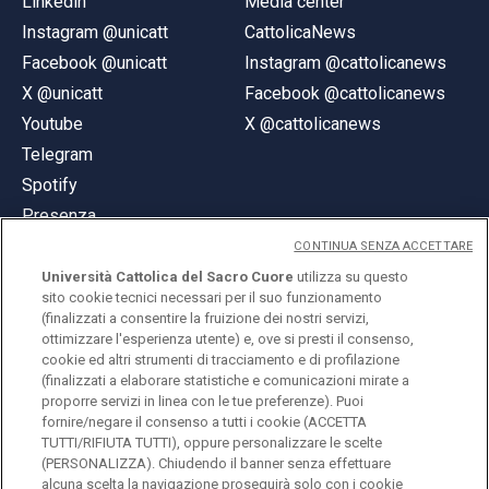
Linkedin
Media center
Instagram @unicatt
CattolicaNews
Facebook @unicatt
Instagram @cattolicanews
X @unicatt
Facebook @cattolicanews
Youtube
X @cattolicanews
Telegram
Spotify
Presenza
CONTINUA SENZA ACCETTARE
Università Cattolica del Sacro Cuore
utilizza su questo
sito cookie tecnici necessari per il suo funzionamento
(finalizzati a consentire la fruizione dei nostri servizi,
ottimizzare l'esperienza utente) e, ove si presti il consenso,
© Università Cattolica del Sacro Cuore
cookie ed altri strumenti di tracciamento e di profilazione
Largo A. Gemelli 1, 20123 Milano
(finalizzati a elaborare statistiche e comunicazioni mirate a
proporre servizi in linea con le tue preferenze). Puoi
PI 02133120150
fornire/negare il consenso a tutti i cookie (ACCETTA
TUTTI/RIFIUTA TUTTI), oppure personalizzare le scelte
(PERSONALIZZA). Chiudendo il banner senza effettuare
alcuna scelta la navigazione proseguirà solo con i cookie