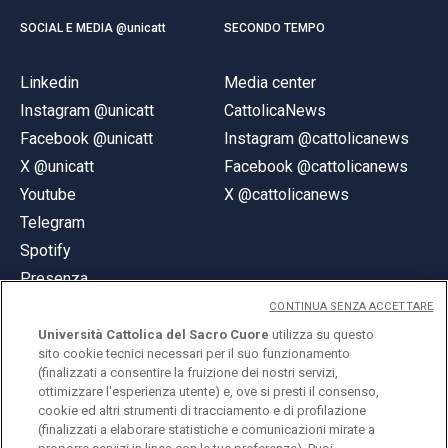
SOCIAL E MEDIA @unicatt
SECONDO TEMPO
Linkedin
Media center
Instagram @unicatt
CattolicaNews
Facebook @unicatt
Instagram @cattolicanews
X @unicatt
Facebook @cattolicanews
Youtube
X @cattolicanews
Telegram
Spotify
Presenza
CONTINUA SENZA ACCETTARE
Università Cattolica del Sacro Cuore
utilizza su questo
sito cookie tecnici necessari per il suo funzionamento
(finalizzati a consentire la fruizione dei nostri servizi,
ottimizzare l'esperienza utente) e, ove si presti il consenso,
© Università Cattolica del Sacro Cuore
cookie ed altri strumenti di tracciamento e di profilazione
Largo A. Gemelli 1, 20123 Milano
(finalizzati a elaborare statistiche e comunicazioni mirate a