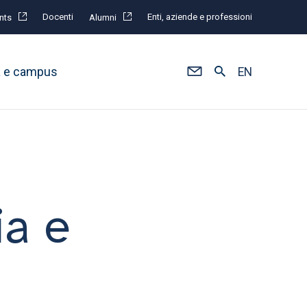
Docenti
Enti, aziende e professioni
nts
Alumni
à e campus
EN
ia e