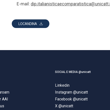
E-mail:
dip.italianisticaecomparatistica@unicatt.
LOCANDINA
SOCIAL E MEDIA @unicatt
Linkedin
duroam
Instagram @unicatt
r AAI
Facebook @unicatt
pus
X @unicatt