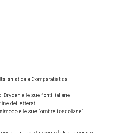
Italianistica e Comparatistica
i
Dryden e le sue fonti italiane
ne dei letterati
asimodo e le sue “ombre foscoliane”
i pedagogiche attraverso la Narrazione e