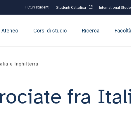
Futuri studenti
Studenti Cattolica
International Stude
Ateneo
Corsi di studio
Ricerca
Facolt
alia e Inghilterra
rociate fra Ital