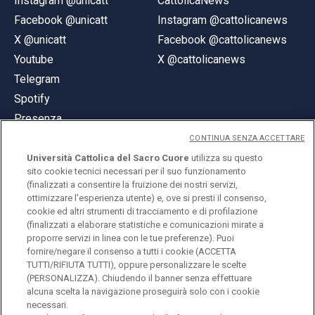
Instagram @unicatt
CattolicaNews
Facebook @unicatt
Instagram @cattolicanews
X @unicatt
Facebook @cattolicanews
Youtube
X @cattolicanews
Telegram
Spotify
Presenza
CONTINUA SENZA ACCETTARE
Università Cattolica del Sacro Cuore
utilizza su questo
sito cookie tecnici necessari per il suo funzionamento
(finalizzati a consentire la fruizione dei nostri servizi,
ottimizzare l'esperienza utente) e, ove si presti il consenso,
© Università Cattolica del Sacro Cuore
cookie ed altri strumenti di tracciamento e di profilazione
Largo A. Gemelli 1, 20123 Milano
(finalizzati a elaborare statistiche e comunicazioni mirate a
proporre servizi in linea con le tue preferenze). Puoi
PI 02133120150
fornire/negare il consenso a tutti i cookie (ACCETTA
TUTTI/RIFIUTA TUTTI), oppure personalizzare le scelte
(PERSONALIZZA). Chiudendo il banner senza effettuare
alcuna scelta la navigazione proseguirà solo con i cookie
ENGLISH
necessari.