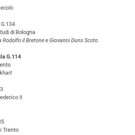
 secolo
 G.134
tudi di Bologna
ra Rodolfo il Bretone e Giovanni Duns Scoto
ula G.114
rento
ckhart
13
ederico II
35
i Trento