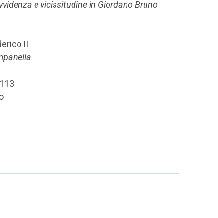
ovvidenza e vicissitudine in Giordano Bruno
erico II
mpanella
.113
to