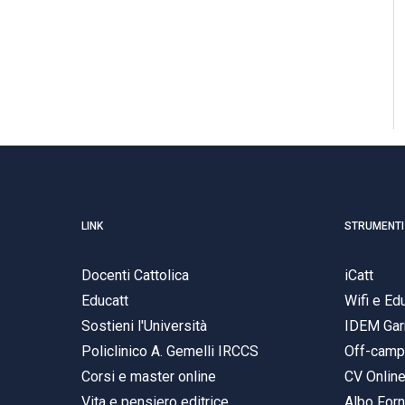
LINK
STRUMENTI
Docenti Cattolica
iCatt
Educatt
Wifi e E
Sostieni l'Università
IDEM Gar
Policlinico A. Gemelli IRCCS
Off-cam
Corsi e master online
CV Onlin
Vita e pensiero editrice
Albo Forn