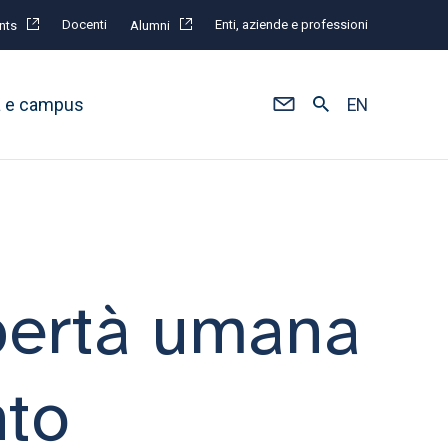
Docenti
Enti, aziende e professioni
nts
Alumni
à e campus
EN
ibertà umana
nto