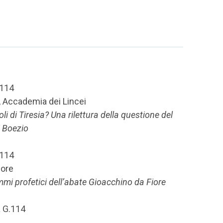
.114
, Accademia dei Lincei
li di Tiresia? Una rilettura della questione del
i Boezio
.114
uore
mmi profetici dell’abate Gioacchino da Fiore
a G.114