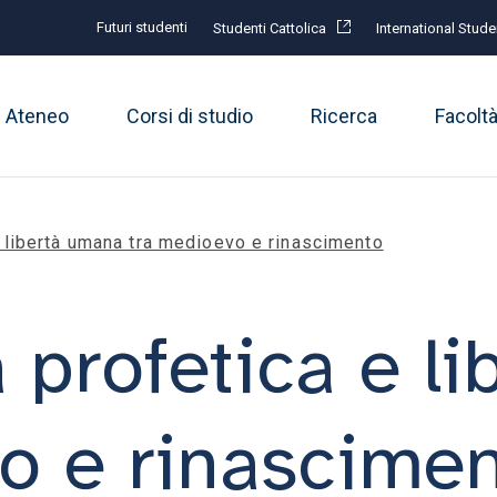
Futuri studenti
Studenti Cattolica
International Stude
Ateneo
Corsi di studio
Ricerca
Facolt
 libertà umana tra medioevo e rinascimento
profetica e l
o e rinascime