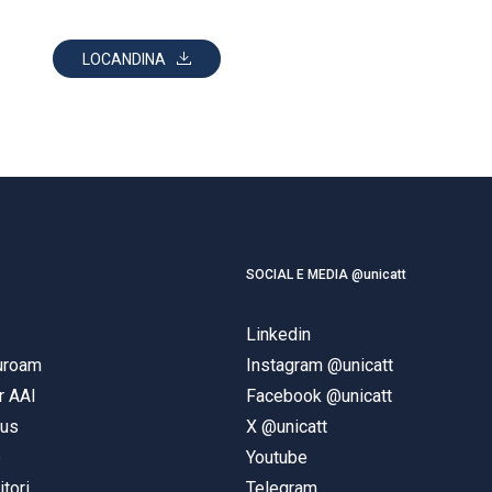
LOCANDINA
SOCIAL E MEDIA @unicatt
Linkedin
duroam
Instagram @unicatt
r AAI
Facebook @unicatt
pus
X @unicatt
e
Youtube
itori
Telegram