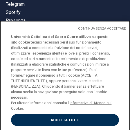
Telegram
Spotify
Presenza
CONTINUA SENZA ACCETTARE
Università Cattolica del Sacro Cuore
utilizza su questo
sito cookie tecnici necessari per il suo funzionamento
(finalizzati a consentire la fruizione dei nostri servizi,
ottimizzare l'esperienza utente) e, ove si presti il consenso,
© Università Cattolica del Sacro Cuore
cookie ed altri strumenti di tracciamento e di profilazione
Largo A. Gemelli 1, 20123 Milano
(finalizzati a elaborare statistiche e comunicazioni mirate a
proporre servizi in linea con le tue preferenze). Puoi
PI 02133120150
fornire/negare il consenso a tutti i cookie (ACCETTA
TUTTI/RIFIUTA TUTTI), oppure personalizzare le scelte
(PERSONALIZZA). Chiudendo il banner senza effettuare
alcuna scelta la navigazione proseguirà solo con i cookie
ENGLISH
necessari.
Per ulteriori informazioni consulta l'
informativa di Ateneo sui
Cookie.
ACCETTA TUTTI
Privacy
Accessibilità