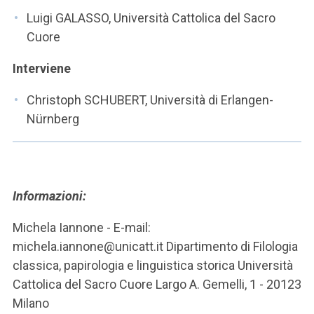
ACCEDI ALLA MAIL ICATT
Luigi GALASSO, Università Cattolica del Sacro
Cuore
SEI UN DOCENTE O UN MEMBRO DELLO STAFF
Interviene
ACCEDI A CLOUDMAIL
Christoph SCHUBERT, Università di Erlangen-
Nürnberg
Informazioni:
Michela Iannone - E-mail:
michela.iannone@unicatt.it Dipartimento di Filologia
classica, papirologia e linguistica storica Università
Cattolica del Sacro Cuore Largo A. Gemelli, 1 - 20123
Milano