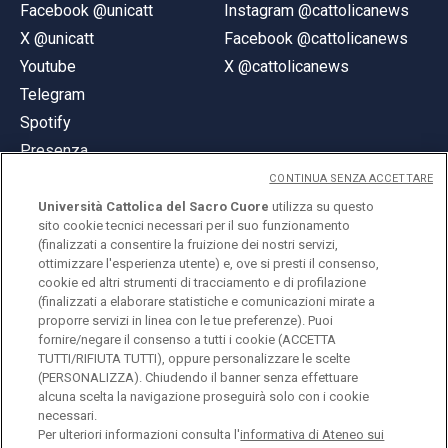
Facebook @unicatt
Instagram @cattolicanews
X @unicatt
Facebook @cattolicanews
Youtube
X @cattolicanews
Telegram
Spotify
Presenza
CONTINUA SENZA ACCETTARE
Università Cattolica del Sacro Cuore
utilizza su questo
sito cookie tecnici necessari per il suo funzionamento
(finalizzati a consentire la fruizione dei nostri servizi,
ottimizzare l'esperienza utente) e, ove si presti il consenso,
© Università Cattolica del Sacro Cuore
cookie ed altri strumenti di tracciamento e di profilazione
Largo A. Gemelli 1, 20123 Milano
(finalizzati a elaborare statistiche e comunicazioni mirate a
proporre servizi in linea con le tue preferenze). Puoi
PI 02133120150
fornire/negare il consenso a tutti i cookie (ACCETTA
TUTTI/RIFIUTA TUTTI), oppure personalizzare le scelte
(PERSONALIZZA). Chiudendo il banner senza effettuare
alcuna scelta la navigazione proseguirà solo con i cookie
ENGLISH
necessari.
Per ulteriori informazioni consulta l'
informativa di Ateneo sui