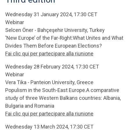
ACCEDI ALLA MAIL ICATT
Wednesday 31 January 2024, 17:30 CET
SEI UN DOCENTE O UN MEMBRO DELLO STAFF
Webinar
ACCEDI A CLOUDMAIL
Selcen Öner - Bahçeşehir University, Turkey
‘New Europe’ of the Far-Right:What Unites and What
Divides Them Before European Elections?
Fai clic qui per partecipare alla riunione
Wednesday 28 February 2024, 17:30 CET
Webinar
Vera Tika - Panteion University, Greece
Populism in the South-East Europe.A comparative
study of three Western Balkans countries: Albania,
Bulgaria and Romania
Fai clic qui per partecipare alla riunione
Wednesday 13 March 2024, 17:30 CET