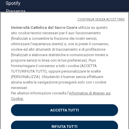
Spotify
Presenza
CONTINUA SENZA ACCETTARE
Università Cattolica del Sacro Cuore
utilizza su questo
sito cookie tecnici necessari per il suo funzionamento
(finalizzati a consentire la fruizione dei nostri servizi,
ottimizzare l'esperienza utente) e, ove si presti il consenso,
© Università Cattolica del Sacro Cuore
cookie ed altri strumenti di tracciamento e di profilazione
Largo A. Gemelli 1, 20123 Milano
(finalizzati a elaborare statistiche e comunicazioni mirate a
proporre servizi in linea con le tue preferenze). Puoi
PI 02133120150
fornire/negare il consenso a tutti i cookie (ACCETTA
TUTTI/RIFIUTA TUTTI), oppure personalizzare le scelte
(PERSONALIZZA). Chiudendo il banner senza effettuare
alcuna scelta la navigazione proseguirà solo con i cookie
ENGLISH
necessari.
Per ulteriori informazioni consulta l'
informativa di Ateneo sui
Cookie.
ACCETTA TUTTI
Privacy
Accessibilità
Cookies
RIFIUTA TUTTI