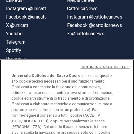
Linkedin
Media center
Instagram @unicatt
CattolicaNews
Facebook @unicatt
Instagram @cattolicanews
X @unicatt
Facebook @cattolicanews
Youtube
X @cattolicanews
Telegram
Spotify
Presenza
CONTINUA SENZA ACCETTARE
Università Cattolica del Sacro Cuore
utilizza su questo
sito cookie tecnici necessari per il suo funzionamento
(finalizzati a consentire la fruizione dei nostri servizi,
ottimizzare l'esperienza utente) e, ove si presti il consenso,
© Università Cattolica del Sacro Cuore
cookie ed altri strumenti di tracciamento e di profilazione
Largo A. Gemelli 1, 20123 Milano
(finalizzati a elaborare statistiche e comunicazioni mirate a
proporre servizi in linea con le tue preferenze). Puoi
PI 02133120150
fornire/negare il consenso a tutti i cookie (ACCETTA
TUTTI/RIFIUTA TUTTI), oppure personalizzare le scelte
(PERSONALIZZA). Chiudendo il banner senza effettuare
alcuna scelta la navigazione proseguirà solo con i cookie