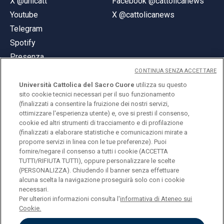
X @unicatt
Facebook @cattolicanews
Youtube
X @cattolicanews
Telegram
Spotify
Presenza
CONTINUA SENZA ACCETTARE
Università Cattolica del Sacro Cuore
utilizza su questo
sito cookie tecnici necessari per il suo funzionamento
(finalizzati a consentire la fruizione dei nostri servizi,
ottimizzare l'esperienza utente) e, ove si presti il consenso,
© Università Cattolica del Sacro Cuore
cookie ed altri strumenti di tracciamento e di profilazione
Largo A. Gemelli 1, 20123 Milano
(finalizzati a elaborare statistiche e comunicazioni mirate a
proporre servizi in linea con le tue preferenze). Puoi
PI 02133120150
fornire/negare il consenso a tutti i cookie (ACCETTA
TUTTI/RIFIUTA TUTTI), oppure personalizzare le scelte
(PERSONALIZZA). Chiudendo il banner senza effettuare
alcuna scelta la navigazione proseguirà solo con i cookie
ENGLISH
necessari.
Per ulteriori informazioni consulta l'
informativa di Ateneo sui
Cookie.