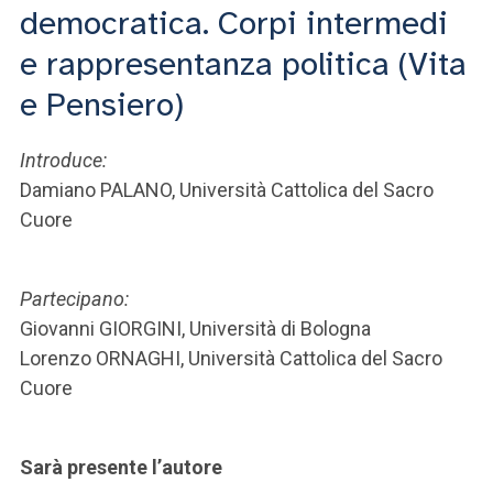
ACCEDI ALLA MAIL ICATT
democratica. Corpi intermedi
e rappresentanza politica (Vita
SEI UN DOCENTE O UN MEMBRO DELLO STAFF
e Pensiero)
ACCEDI A CLOUDMAIL
Introduce:
Damiano PALANO, Università Cattolica del Sacro
Cuore
Partecipano:
Giovanni GIORGINI, Università di Bologna
Lorenzo ORNAGHI, Università Cattolica del Sacro
Cuore
Sarà presente l’autore