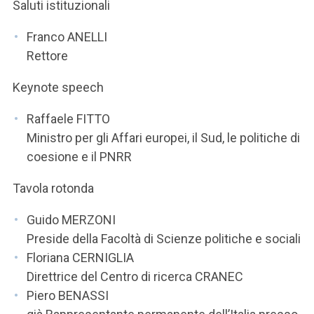
ACCEDI ALLA MAIL ICATT
Saluti istituzionali
Franco ANELLI
SEI UN DOCENTE O UN MEMBRO DELLO STAFF
Rettore
ACCEDI A CLOUDMAIL
Keynote speech
Raffaele FITTO
Ministro per gli Affari europei, il Sud, le politiche di
coesione e il PNRR
Tavola rotonda
Guido MERZONI
Preside della Facoltà di Scienze politiche e sociali
Floriana CERNIGLIA
Direttrice del Centro di ricerca CRANEC
Piero BENASSI