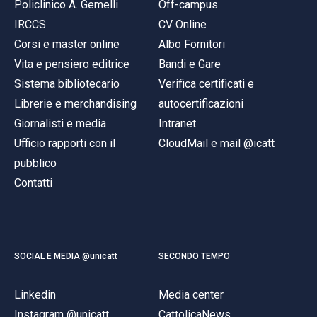
Policlinico A. Gemelli
Off-campus
IRCCS
CV Online
Corsi e master online
Albo Fornitori
Vita e pensiero editrice
Bandi e Gare
Sistema bibliotecario
Verifica certificati e
Librerie e merchandising
autocertificazioni
Giornalisti e media
Intranet
Ufficio rapporti con il
CloudMail e mail @icatt
pubblico
Contatti
SOCIAL E MEDIA @unicatt
SECONDO TEMPO
Linkedin
Media center
Instagram @unicatt
CattolicaNews