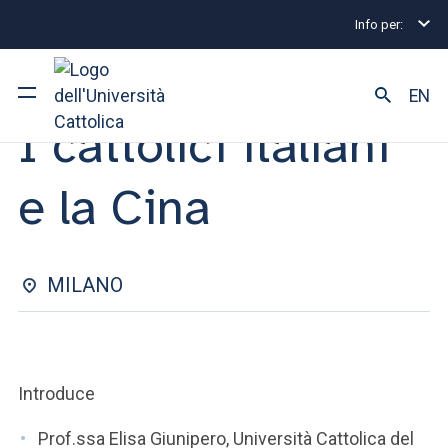
Info per:
Eventi
Milano
I cattolici italiani e la Cina
PRESENTAZIONE VOLUME | 20 MARZO 2024
EN
I cattolici italiani
Ateneo
e la Cina
Corsi di studio
Ricerca
MILANO
Facoltà e campus
Introduce
SEI UNO STUDENTE ISCRITTO?
Prof.ssa Elisa Giunipero, Università Cattolica del