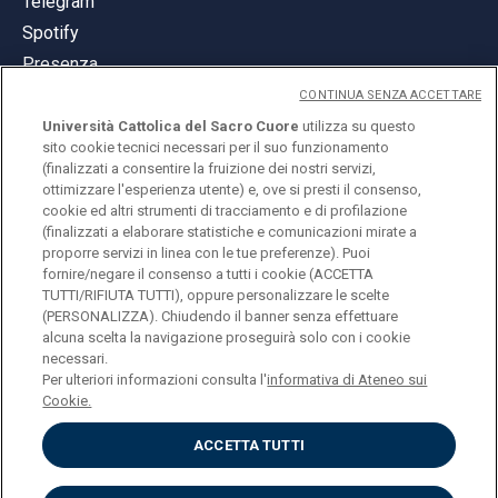
Telegram
Spotify
Presenza
CONTINUA SENZA ACCETTARE
Università Cattolica del Sacro Cuore
utilizza su questo
sito cookie tecnici necessari per il suo funzionamento
(finalizzati a consentire la fruizione dei nostri servizi,
ottimizzare l'esperienza utente) e, ove si presti il consenso,
© Università Cattolica del Sacro Cuore
cookie ed altri strumenti di tracciamento e di profilazione
Largo A. Gemelli 1, 20123 Milano
(finalizzati a elaborare statistiche e comunicazioni mirate a
proporre servizi in linea con le tue preferenze). Puoi
PI 02133120150
fornire/negare il consenso a tutti i cookie (ACCETTA
TUTTI/RIFIUTA TUTTI), oppure personalizzare le scelte
(PERSONALIZZA). Chiudendo il banner senza effettuare
alcuna scelta la navigazione proseguirà solo con i cookie
ENGLISH
necessari.
Per ulteriori informazioni consulta l'
informativa di Ateneo sui
Cookie.
ACCETTA TUTTI
Privacy
Accessibilità