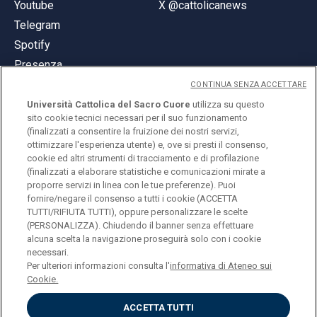
Youtube
X @cattolicanews
Telegram
Spotify
Presenza
CONTINUA SENZA ACCETTARE
Università Cattolica del Sacro Cuore
utilizza su questo
sito cookie tecnici necessari per il suo funzionamento
(finalizzati a consentire la fruizione dei nostri servizi,
ottimizzare l'esperienza utente) e, ove si presti il consenso,
© Università Cattolica del Sacro Cuore
cookie ed altri strumenti di tracciamento e di profilazione
Largo A. Gemelli 1, 20123 Milano
(finalizzati a elaborare statistiche e comunicazioni mirate a
proporre servizi in linea con le tue preferenze). Puoi
PI 02133120150
fornire/negare il consenso a tutti i cookie (ACCETTA
TUTTI/RIFIUTA TUTTI), oppure personalizzare le scelte
(PERSONALIZZA). Chiudendo il banner senza effettuare
alcuna scelta la navigazione proseguirà solo con i cookie
ENGLISH
necessari.
Per ulteriori informazioni consulta l'
informativa di Ateneo sui
Cookie.
ACCETTA TUTTI
Privacy