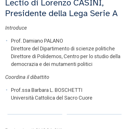
Lectio di Lorenzo CASINI,
ACCEDI ALLA MAIL ICATT
Presidente della Lega Serie A
SEI UN DOCENTE O UN MEMBRO DELLO STAFF
Introduce
ACCEDI A CLOUDMAIL
Prof. Damiano PALANO
Direttore del Dipartimento di scienze politiche
Direttore di Polidemos, Centro per lo studio della
democrazia e dei mutamenti politici
Coordina il dibattito
Prof.ssa Barbara L. BOSCHETTI
Università Cattolica del Sacro Cuore