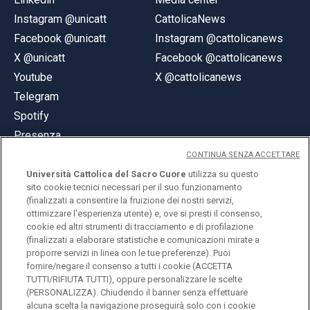
Instagram @unicatt
CattolicaNews
Facebook @unicatt
Instagram @cattolicanews
X @unicatt
Facebook @cattolicanews
Youtube
X @cattolicanews
Telegram
Spotify
Presenza
CONTINUA SENZA ACCETTARE
Università Cattolica del Sacro Cuore
utilizza su questo
sito cookie tecnici necessari per il suo funzionamento
(finalizzati a consentire la fruizione dei nostri servizi,
ottimizzare l'esperienza utente) e, ove si presti il consenso,
© Università Cattolica del Sacro Cuore
cookie ed altri strumenti di tracciamento e di profilazione
Largo A. Gemelli 1, 20123 Milano
(finalizzati a elaborare statistiche e comunicazioni mirate a
proporre servizi in linea con le tue preferenze). Puoi
PI 02133120150
fornire/negare il consenso a tutti i cookie (ACCETTA
TUTTI/RIFIUTA TUTTI), oppure personalizzare le scelte
(PERSONALIZZA). Chiudendo il banner senza effettuare
alcuna scelta la navigazione proseguirà solo con i cookie