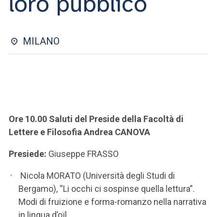
loro pubblico
ACCEDI ALLA MAIL ICATT
SEI UN DOCENTE O UN MEMBRO DELLO STAFF
MILANO
ACCEDI A CLOUDMAIL
Ore 10.00 Saluti del Preside della Facoltà di
Lettere e Filosofia Andrea CANOVA
Presiede:
Giuseppe FRASSO
Nicola MORATO (Università degli Studi di
Bergamo), “Li occhi ci sospinse quella lettura”.
Modi di fruizione e forma-romanzo nella narrativa
in lingua d’oïl