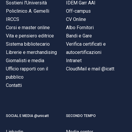
Sostieni l'Università
IDEM Garr AAI
Policlinico A. Gemelli
Off-campus
IRCCS
CV Online
Corsi e master online
Albo Fornitori
Vita e pensiero editrice
Bandi e Gare
Sistema bibliotecario
Verifica certificati e
Librerie e merchandising
autocertificazioni
Giornalisti e media
Intranet
Ufficio rapporti con il
CloudMail e mail @icatt
pubblico
Contatti
SOCIAL E MEDIA @unicatt
SECONDO TEMPO
Linkedin
Media center