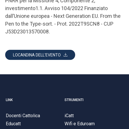
PNRR per la Missione 4, Componente 2,
investimento1.1. Avviso 104/2022 Finanziato
dall’Unione europea - Next Generation EU. From the
Pen to the Type-sort. - Prot. 2022T9SCN8 - CUP
J53D23013570008.
LOCANDINA DELL'EVENTO
LINK
STRUMENTI
Docenti Cattolica
iCatt
Educatt
Wifi e Eduroam