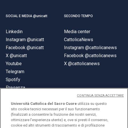
SOCIAL E MEDIA @unicatt
SECONDO TEMPO
Linkedin
Media center
Instagram @unicatt
CattolicaNews
Facebook @unicatt
Instagram @cattolicanews
X @unicatt
Facebook @cattolicanews
Youtube
X @cattolicanews
Telegram
Spotify
Presenza
CONTINUA SENZA ACCETTARE
Università Cattolica del Sacro Cuore
utilizza su questo
sito cookie tecnici necessari per il suo funzionamento
(finalizzati a consentire la fruizione dei nostri servizi,
ottimizzare l'esperienza utente) e, ove si presti il consenso,
© Università Cattolica del Sacro Cuore
cookie ed altri strumenti di tracciamento e di profilazione