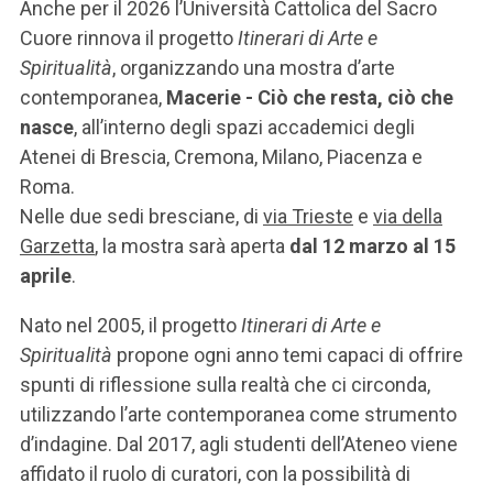
ACCEDI ALLA MAIL ICATT
Anche per il 2026 l’Università Cattolica del Sacro
Cuore rinnova il progetto
Itinerari di Arte e
SEI UN DOCENTE O UN MEMBRO DELLO STAFF
Spiritualità
, organizzando una mostra d’arte
contemporanea,
Macerie - Ciò che resta, ciò che
ACCEDI A CLOUDMAIL
nasce
, all’interno degli spazi accademici degli
Atenei di Brescia, Cremona, Milano, Piacenza e
Roma.
Nelle due sedi bresciane, di
via Trieste
e
via della
Garzetta
, la mostra sarà aperta
dal 12 marzo al 15
aprile
.
Nato nel 2005, il progetto
Itinerari di Arte e
Spiritualità
propone ogni anno temi capaci di offrire
spunti di riflessione sulla realtà che ci circonda,
utilizzando l’arte contemporanea come strumento
d’indagine. Dal 2017, agli studenti dell’Ateneo viene
affidato il ruolo di curatori, con la possibilità di