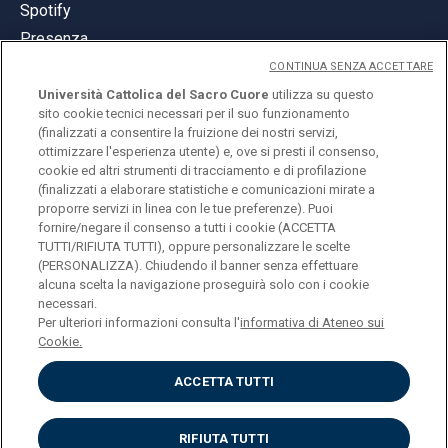
Spotify
Presenza
CONTINUA SENZA ACCETTARE
Università Cattolica del Sacro Cuore
utilizza su questo
sito cookie tecnici necessari per il suo funzionamento
(finalizzati a consentire la fruizione dei nostri servizi,
ottimizzare l'esperienza utente) e, ove si presti il consenso,
© Università Cattolica del Sacro Cuore
cookie ed altri strumenti di tracciamento e di profilazione
Largo A. Gemelli 1, 20123 Milano
(finalizzati a elaborare statistiche e comunicazioni mirate a
proporre servizi in linea con le tue preferenze). Puoi
PI 02133120150
fornire/negare il consenso a tutti i cookie (ACCETTA
TUTTI/RIFIUTA TUTTI), oppure personalizzare le scelte
(PERSONALIZZA). Chiudendo il banner senza effettuare
alcuna scelta la navigazione proseguirà solo con i cookie
ENGLISH
necessari.
Per ulteriori informazioni consulta l'
informativa di Ateneo sui
Cookie.
ACCETTA TUTTI
Privacy
Accessibilità
Cookies
RIFIUTA TUTTI