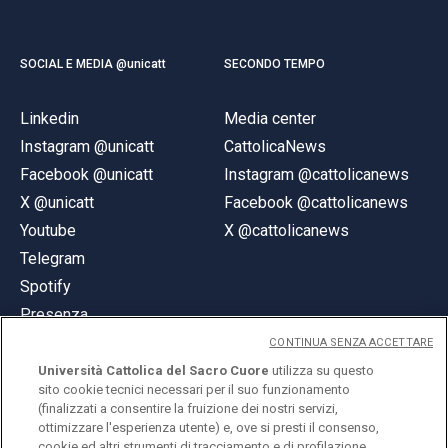
SOCIAL E MEDIA @unicatt
SECONDO TEMPO
Linkedin
Media center
Instagram @unicatt
CattolicaNews
Facebook @unicatt
Instagram @cattolicanews
X @unicatt
Facebook @cattolicanews
Youtube
X @cattolicanews
Telegram
Spotify
Presenza
CONTINUA SENZA ACCETTARE
Università Cattolica del Sacro Cuore
utilizza su questo
sito cookie tecnici necessari per il suo funzionamento
(finalizzati a consentire la fruizione dei nostri servizi,
ottimizzare l'esperienza utente) e, ove si presti il consenso,
© Università Cattolica del Sacro Cuore
cookie ed altri strumenti di tracciamento e di profilazione