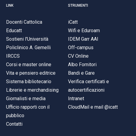
LINK
STRUMENTI
Docenti Cattolica
iCatt
Educatt
Wifi e Eduroam
Sostieni l'Università
IDEM Garr AAI
Policlinico A. Gemelli
Off-campus
IRCCS
CV Online
Corsi e master online
Albo Fornitori
Vita e pensiero editrice
Bandi e Gare
Sistema bibliotecario
Verifica certificati e
Librerie e merchandising
autocertificazioni
Giornalisti e media
Intranet
Ufficio rapporti con il
CloudMail e mail @icatt
pubblico
Contatti