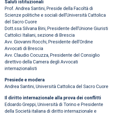
ACCEDI ALLA MAIL ICATT
Saluti istituzionali
Prof. Andrea Santini, Preside della Facoltà di
SEI UN DOCENTE O UN MEMBRO DELLO STAFF
Scienze politiche e sociali dell’Università Cattolica
del Sacro Cuore
ACCEDI A CLOUDMAIL
Dott.ssa Silvana Bini, Presidente dell’Unione Giuristi
Cattolici Italiani, sezione di Brescia
Avv. Giovanni Rocchi, Presidente dell’Ordine
Avvocati di Brescia
Avv. Claudio Cocuzza, Presidente del Consiglio
direttivo della Camera degli Avvocati
internazionalisti
Presiede e modera
Andrea Santini, Università Cattolica del Sacro Cuore
Il diritto internazionale alla prova dei conflitti
Edoardo Greppi, Università di Torino e Presidente
della Società italiana di diritto internazionale e