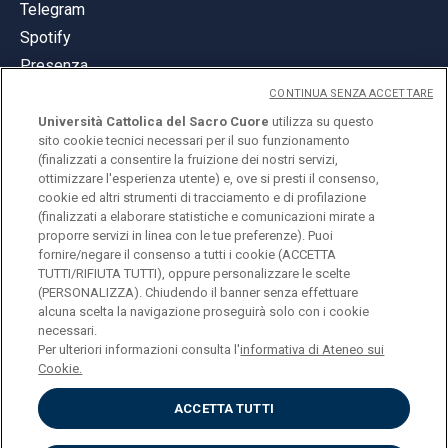
Telegram
Spotify
Presenza
CONTINUA SENZA ACCETTARE
Università Cattolica del Sacro Cuore
utilizza su questo
sito cookie tecnici necessari per il suo funzionamento
(finalizzati a consentire la fruizione dei nostri servizi,
ottimizzare l'esperienza utente) e, ove si presti il consenso,
© Università Cattolica del Sacro Cuore
cookie ed altri strumenti di tracciamento e di profilazione
Largo A. Gemelli 1, 20123 Milano
(finalizzati a elaborare statistiche e comunicazioni mirate a
proporre servizi in linea con le tue preferenze). Puoi
PI 02133120150
fornire/negare il consenso a tutti i cookie (ACCETTA
TUTTI/RIFIUTA TUTTI), oppure personalizzare le scelte
(PERSONALIZZA). Chiudendo il banner senza effettuare
alcuna scelta la navigazione proseguirà solo con i cookie
ENGLISH
necessari.
Per ulteriori informazioni consulta l'
informativa di Ateneo sui
Cookie.
ACCETTA TUTTI
Privacy
Accessibilità