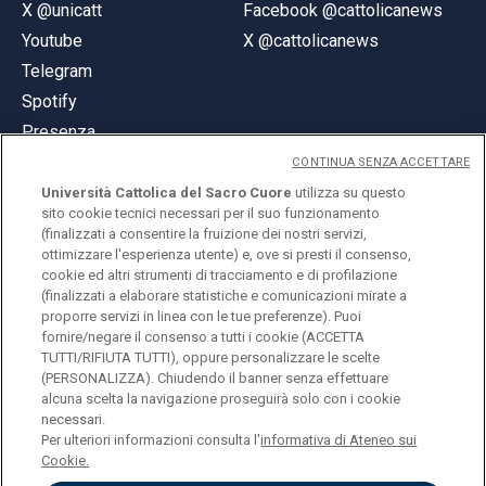
X @unicatt
Facebook @cattolicanews
Youtube
X @cattolicanews
Telegram
Spotify
Presenza
CONTINUA SENZA ACCETTARE
Università Cattolica del Sacro Cuore
utilizza su questo
sito cookie tecnici necessari per il suo funzionamento
(finalizzati a consentire la fruizione dei nostri servizi,
ottimizzare l'esperienza utente) e, ove si presti il consenso,
© Università Cattolica del Sacro Cuore
cookie ed altri strumenti di tracciamento e di profilazione
Largo A. Gemelli 1, 20123 Milano
(finalizzati a elaborare statistiche e comunicazioni mirate a
proporre servizi in linea con le tue preferenze). Puoi
PI 02133120150
fornire/negare il consenso a tutti i cookie (ACCETTA
TUTTI/RIFIUTA TUTTI), oppure personalizzare le scelte
(PERSONALIZZA). Chiudendo il banner senza effettuare
alcuna scelta la navigazione proseguirà solo con i cookie
ENGLISH
necessari.
Per ulteriori informazioni consulta l'
informativa di Ateneo sui
Cookie.