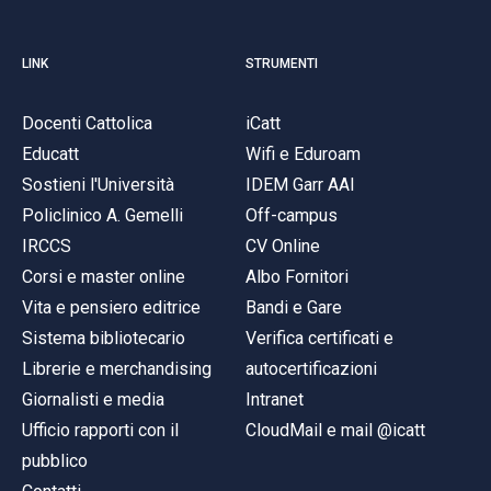
LINK
STRUMENTI
Docenti Cattolica
iCatt
Educatt
Wifi e Eduroam
Sostieni l'Università
IDEM Garr AAI
Policlinico A. Gemelli
Off-campus
IRCCS
CV Online
Corsi e master online
Albo Fornitori
Vita e pensiero editrice
Bandi e Gare
Sistema bibliotecario
Verifica certificati e
Librerie e merchandising
autocertificazioni
Giornalisti e media
Intranet
Ufficio rapporti con il
CloudMail e mail @icatt
pubblico