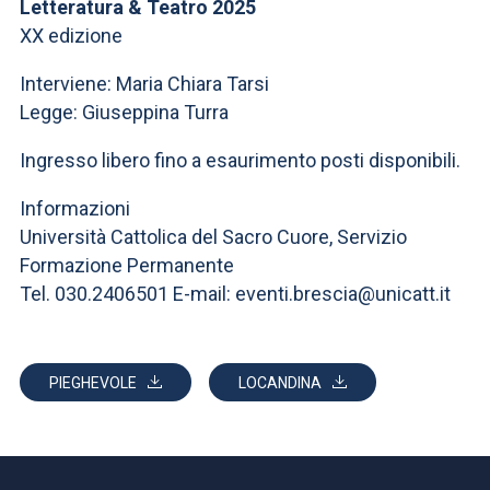
ACCEDI ALLA MAIL ICATT
Letteratura & Teatro 2025
XX edizione
SEI UN DOCENTE O UN MEMBRO DELLO STAFF
Interviene: Maria Chiara Tarsi
ACCEDI A CLOUDMAIL
Legge: Giuseppina Turra
Ingresso libero fino a esaurimento posti disponibili.
Informazioni
Università Cattolica del Sacro Cuore, Servizio
Formazione Permanente
Tel. 030.2406501 E-mail: eventi.brescia@unicatt.it
PIEGHEVOLE
LOCANDINA