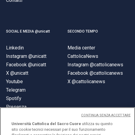
Contatti
SOCIAL E MEDIA @unicatt
SECONDO TEMPO
Linkedin
Media center
Instagram @unicatt
CattolicaNews
Facebook @unicatt
Instagram @cattolicanews
X @unicatt
Facebook @cattolicanews
Youtube
X @cattolicanews
Telegram
Spotify
Presenza
CONTINUA SENZA ACCETTARE
Università Cattolica del Sacro Cuore
utilizza su questo
sito cookie tecnici necessari per il suo funzionamento